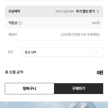
액티브
회원혜택
추가 할인 받기
최대 12만원 혜택
아우터
적립금
360원
스커트
배송비
3,000원 (7만원 이상 무료배송)
언더웨어/파자마
옵션
코디템
FIT ZOOM
0
원
총 상품 금액
장바구니
구매하기