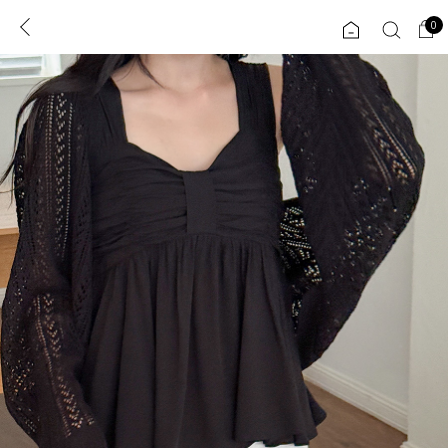
0
0
1초 회원가입
로그인
ENG
TW
콘텐츠
리뷰 & 혜택
플러스핏
회원혜택
입
JP
CATEGORY
COMMUNITY
도착보장⚡
ALL
인플루언서 pick!
익스클루시브
신상 5%
아우터
베스트
티셔츠
MADE
니트