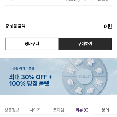
액티브
아우터
0
원
총 상품 금액
스커트
장바구니
구매하기
언더웨어/파자마
코디템
FIT ZOOM
리뷰 (
0
)
상품정보
사이즈
코디템
문의