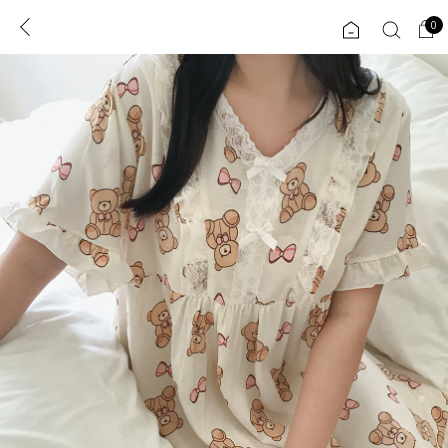
0
0
1초 회원가입
로그인
ENG
TW
콘텐츠
리뷰 & 혜택
플러스핏
회원혜택
입
JP
CATEGORY
COMMUNITY
도착보장⚡
ALL
인플루언서 pick!
익스클루시브
신상 5%
아우터
베스트
티셔츠
MADE
니트