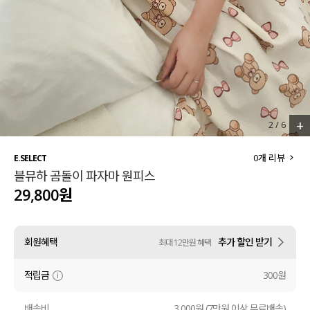
세트할인 ~30%
블라우스
하객룩
원피스
살안타템
팬츠
110사이즈
스커트
+
2
/
6
플러스핏
액티브웨어
0
개 리뷰
E.SELECT
블뮤하 곰돌이 파자마 원피스
티셔츠
언더웨어
29,800원
팬츠
ACC
회원혜택
추가 할인 받기
최대 12만원 혜택
셔츠
적립금
300원
원피스
니트
배송비
3,000원 (7만원 이상 무료배송)