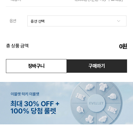
수영복
옵션
아우터
스커트
0
원
총 상품 금액
언더웨어/파자마
장바구니
구매하기
코디템
FIT ZOOM