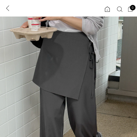
0
0
1초 회원가입
로그인
ENG
TW
콘텐츠
리뷰 & 혜택
플러스핏
회원혜택
입
JP
CATEGORY
COMMUNITY
도착보장⚡
ALL
인플루언서 pick!
익스클루시브
신상 5%
아우터
베스트
티셔츠
MADE
니트