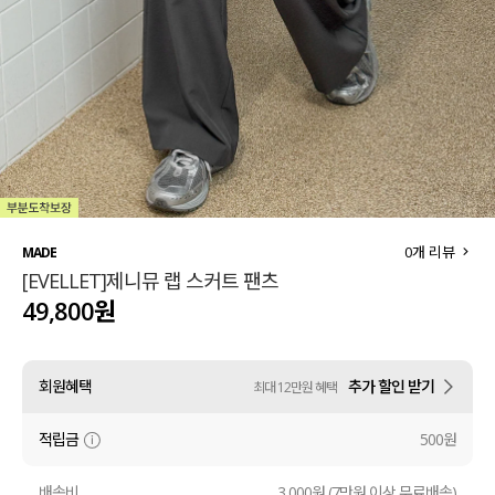
세트할인 ~30%
블라우스
하객룩
원피스
살안타템
팬츠
110사이즈
스커트
플러스핏
액티브웨어
0
개 리뷰
MADE
[EVELLET]제니뮤 랩 스커트 팬츠
티셔츠
언더웨어
49,800원
팬츠
ACC
회원혜택
추가 할인 받기
최대 12만원 혜택
셔츠
적립금
500원
원피스
니트
배송비
3,000원 (7만원 이상 무료배송)