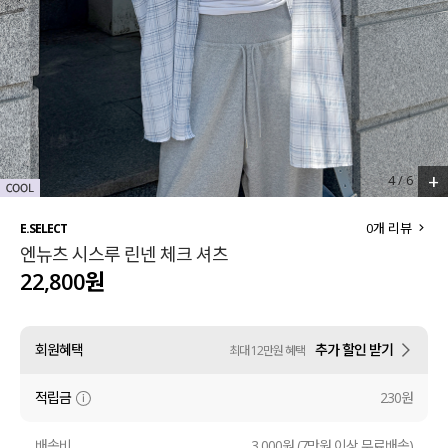
세트할인 ~30%
블라우스
하객룩
원피스
살안타템
팬츠
110사이즈
스커트
+
4
/
6
플러스핏
액티브웨어
0
개 리뷰
E.SELECT
엔뉴츠 시스루 린넨 체크 셔츠
티셔츠
언더웨어
22,800원
팬츠
ACC
회원혜택
추가 할인 받기
최대 12만원 혜택
셔츠
적립금
230원
원피스
니트
배송비
3,000원 (7만원 이상 무료배송)