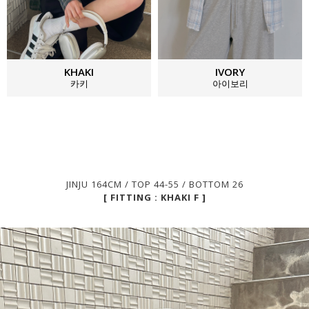
KHAKI
IVORY
카키
아이보리
JINJU 164CM / TOP 44-55 / BOTTOM 26
[ FITTING : KHAKI F ]