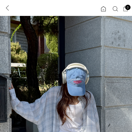
0
0
1초 회원가입
로그인
ENG
TW
콘텐츠
리뷰 & 혜택
플러스핏
회원혜택
입
JP
CATEGORY
COMMUNITY
도착보장⚡
ALL
인플루언서 pick!
익스클루시브
신상 5%
아우터
베스트
티셔츠
MADE
니트