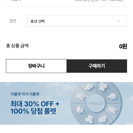
액티브
옵션
아우터
스커트
0
원
총 상품 금액
언더웨어/파자마
코디템
장바구니
구매하기
FIT ZOOM