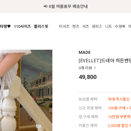
📢 8월 여름휴무 배송안내
타템🧡
110사이즈
플러스핏
티셔츠
팬츠
셔츠
원피스
니트
수영복
체보기
전체보기
전체보기
전체보기
전체보기
전체보기
전체보기
전체보기
전체보기
전
시/나시
MADE
아우터
티셔츠
쿨팬츠
신상
MADE
MADE
MADE
MADE
라우스/티셔츠
상의
상의
롱티셔츠
일상팬츠
셔츠
신상
썸머 니트
애슬레져
[EVELLET]드네아 히든
름니트
하의
하의
티블라우스
데님
뷔스티에
미니
가디건·집업
스윔웨어
점
0
개 리뷰
스/팬츠
원피스
원피스
맨투맨/후디
코튼
블라우스
미디/롱
니트웨어
ETC
49,800
원피스
액티브웨어
폴라
슬랙스
뷔스티에/레이어드
오버핏 니트
세트
ETC
민소매/나시
숏츠
하객룩
데일리 니트
크롭
트레이닝
페스티벌/바캉스
등급별 혜택
최대 즉시할인 8
반팔
밴딩팬츠
셀프웨딩
신규 회원 혜택
100원 구매 +
긴팔
길이별
앱 구매 혜택
10만원 쿠폰팩
38INCH~
카플친 혜택
2,000원 할인