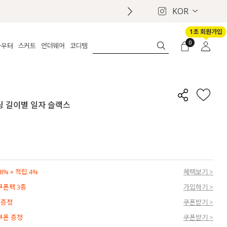
KOR
1초 회원가입
0
아우터
스커트
언더웨어
코디템
체보기
전체보기
전체보기
전체보기
로그인
가디건
롱
보정웨어
MADE
회원가입
자켓
데님
브라
신상
마이페이지
밴딩 길이별 일자 슬랙스
퍼/집업
린넨
팬티
벨트
코트
미니/미디
인견
슈즈
패딩
팬츠 스커트
나시/속바지
백
파자마
쥬얼리
ETC
액세서리
% + 적립 4%
혜택보기 >
세트
양말/스타킹
 쿠폰팩 3종
가입하기 >
세트
 증정
쿠폰받기 >
 쿠폰 증정
쿠폰받기 >