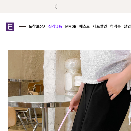
도착보장⚡
신상 5%
MADE
베스트
세트할인
하객룩
살안
전체보기
전체보기
전체보기
전
익스클루시브
코디세트
상의
캡나
아우터
1&1
하의
셔츠/블
티셔츠
여름코디추천
원피스
여
니트
슬랙
블라우스
원피스
팬츠
스커트
액티브웨어
언더웨어
ACC