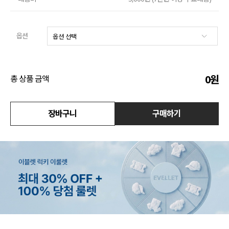
수영복
옵션
아우터
스커트
0
원
총 상품 금액
언더웨어/파자마
장바구니
구매하기
코디템
FIT ZOOM