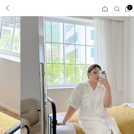
0
0
1초 회원가입
로그인
ENG
TW
콘텐츠
리뷰 & 혜택
플러스핏
회원혜택
입
JP
CATEGORY
COMMUNITY
도착보장⚡
ALL
인플루언서 pick!
익스클루시브
신상 5%
아우터
베스트
티셔츠
MADE
니트