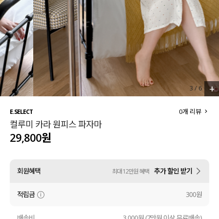
세트할인 ~30%
블라우스
하객룩
원피스
살안타템
팬츠
110사이즈
스커트
+
3
/
6
플러스핏
액티브웨어
0
개 리뷰
E.SELECT
컬루미 카라 원피스 파자마
티셔츠
언더웨어
29,800원
팬츠
ACC
회원혜택
추가 할인 받기
최대 12만원 혜택
셔츠
적립금
300원
원피스
니트
배송비
3,000원 (7만원 이상 무료배송)