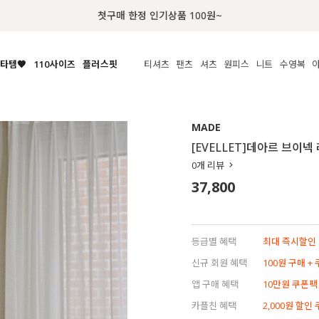
첫구매 한정 인기상품 100원~
타템🧡
110사이즈
플러스핏
티셔츠
팬츠
셔츠
원피스
니트
수영복
체보기
전체보기
전체보기
전체보기
전체보기
전체보기
전체보기
전체보기
전체보기
전
시/나시
MADE
아우터
티셔츠
쿨팬츠
신상
MADE
MADE
MADE
MADE
라우스/티셔츠
상의
상의
롱티셔츠
일상팬츠
셔츠
신상
썸머 니트
애슬레져
[EVELLET]데아르 브이
름니트
하의
하의
티블라우스
데님
뷔스티에
미니
가디건·집업
스윔웨어
점
0
개 리뷰
스/팬츠
원피스
원피스
맨투맨/후디
코튼
블라우스
미디/롱
니트웨어
ETC
37,800
원피스
액티브웨어
폴라
슬랙스
뷔스티에/레이어드
오버핏 니트
세트
ETC
민소매/나시
숏츠
하객룩
데일리 니트
크롭
트레이닝
페스티벌/바캉스
등급별 혜택
최대 즉시할인 8
반팔
밴딩팬츠
셀프웨딩
신규 회원 혜택
100원 구매 +
긴팔
길이별
앱 구매 혜택
10만원 쿠폰팩
38INCH~
카플친 혜택
2,000원 할인