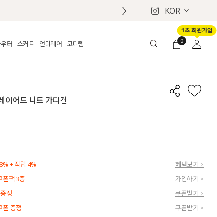
KOR
1초 회원가입
0
아우터
스커트
언더웨어
코디템
체보기
전체보기
전체보기
전체보기
로그인
가디건
롱
보정웨어
MADE
회원가입
자켓
데님
브라
신상
마이페이지
넥 레이어드 니트 가디건
퍼/집업
린넨
팬티
벨트
코트
미니/미디
인견
슈즈
패딩
팬츠 스커트
나시/속바지
백
파자마
쥬얼리
ETC
액세서리
% + 적립 4%
혜택보기 >
세트
양말/스타킹
 쿠폰팩 3종
가입하기 >
세트
 증정
쿠폰받기 >
 쿠폰 증정
쿠폰받기 >