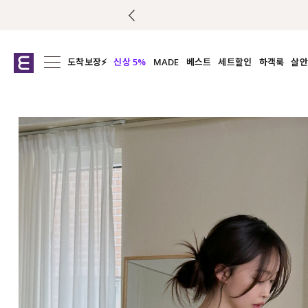
도착보장⚡
신상 5%
MADE
베스트
세트할인
하객룩
살안
전체보기
전체보기
전체보기
전
익스클루시브
코디세트
상의
캡나
아우터
1&1
하의
셔츠/블
티셔츠
여름코디추천
원피스
여
니트
슬랙
블라우스
원피스
팬츠
스커트
액티브웨어
언더웨어
ACC