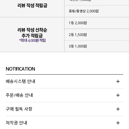
스타일링 걱정 없이 간편하게 입기 좋은
리뷰 작성 적립금
아이템을 준비했는데요.
포토/동영상 2,000원
세트 상품이지만
나시 / 가디건을 따로 매치
하거나
1등 2,000원
다양한 아이템들과 함께 레이어드해 입어도 좋아
리뷰 작성 선착순
휘뚜루마뚜루 여러 가지 코디가 가능한
2등 1,500원
추가 적립금
활용도 높은 아이템
이라 강력 추천드립니다!
*최대 4,000원 적립
3등 1,000원
NOTIFICATION
배송시스템 안내
주문/배송 안내
구매 필독 사항
저작권 안내