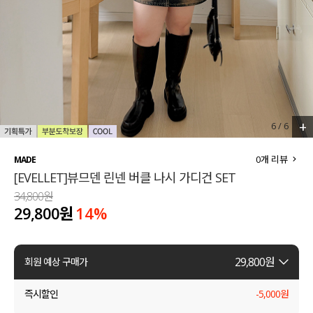
세트할인 ~30%
블라우스
하객룩
원피스
살안타템
팬츠
110사이즈
스커트
+
6
/
6
플러스핏
액티브웨어
0
개 리뷰
MADE
[EVELLET]뷰므덴 린넨 버클 나시 가디건 SET
티셔츠
언더웨어
34,800원
29,800원
14
%
팬츠
ACC
셔츠
29,800
원
회원 예상 구매가
원피스
즉시할인
-
5,000
원
니트