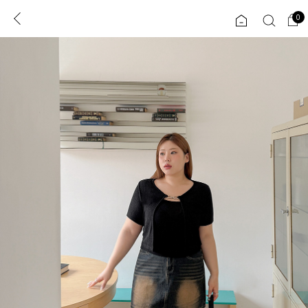
0
0
1초 회원가입
로그인
ENG
TW
콘텐츠
리뷰 & 혜택
플러스핏
회원혜택
입
JP
CATEGORY
COMMUNITY
도착보장⚡
ALL
인플루언서 pick!
익스클루시브
신상 5%
아우터
베스트
티셔츠
MADE
니트