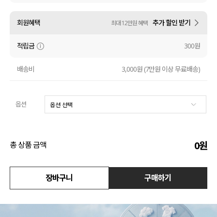
수영복
회원혜택
추가 할인 받기
최대 12만원 혜택
아우터
적립금
300원
스커트
배송비
3,000원 (7만원 이상 무료배송)
언더웨어/파자마
옵션
코디템
FIT ZOOM
0
원
총 상품 금액
장바구니
구매하기