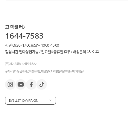
고객센터
1644-7583
평일 09:30~17:00 토요일 10:00~15:00
점심시간 전화상담가능 / 일요일&공휴일 휴무 / 배송문의 2시 이후
(주) 제이스타일 사업자 정보
공지사항
이용안내
사업자정보확인
개인정보처리방침
이용약관
도매/제휴문의
EVELLET CAMPAIGN
고객님들이 많이 꾸준히 사랑해 주신 덕분에
새로운 컬러를 출시
했는데요.
차분하고 세련된 포인트 컬러
#카키