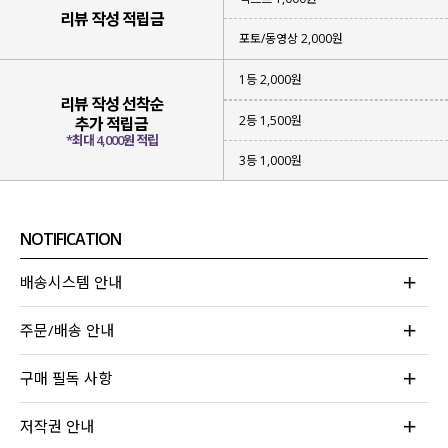
스타일링 걱정 없이 간편하게 입기 좋은
리뷰 작성 적립금
아이템을 준비했는데요.
포토/동영상 2,000원
세트 상품이지만
나시 / 가디건을 따로 매치
하거나
1등 2,000원
다양한 아이템들과 함께 레이어드해 입어도 좋아
리뷰 작성 선착순
휘뚜루마뚜루 여러 가지 코디가 가능한
2등 1,500원
추가 적립금
활용도 높은 아이템
이라 강력 추천드립니다!
*최대 4,000원 적립
3등 1,000원
NOTIFICATION
배송시스템 안내
주문/배송 안내
구매 필독 사항
저작권 안내