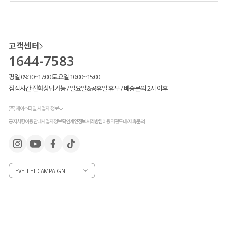
고객센터
1644-7583
평일 09:30~17:00 토요일 10:00~15:00
점심시간 전화상담가능 / 일요일&공휴일 휴무 / 배송문의 2시 이후
(주) 제이스타일 사업자 정보
공지사항
이용안내
사업자정보확인
개인정보처리방침
이용약관
도매/제휴문의
EVELLET CAMPAIGN
고객님들이 많이 꾸준히 사랑해 주신 덕분에
새로운 컬러를 출시
했는데요.
차분하고 세련된 포인트 컬러
#카키