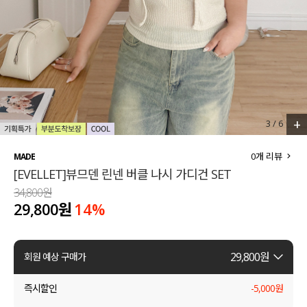
세트할인 ~30%
블라우스
하객룩
원피스
살안타템
팬츠
110사이즈
스커트
+
3
/
6
플러스핏
액티브웨어
0
개 리뷰
MADE
[EVELLET]뷰므덴 린넨 버클 나시 가디건 SET
티셔츠
언더웨어
34,800원
29,800원
14
%
팬츠
ACC
셔츠
29,800
원
회원 예상 구매가
원피스
즉시할인
-
5,000
원
니트