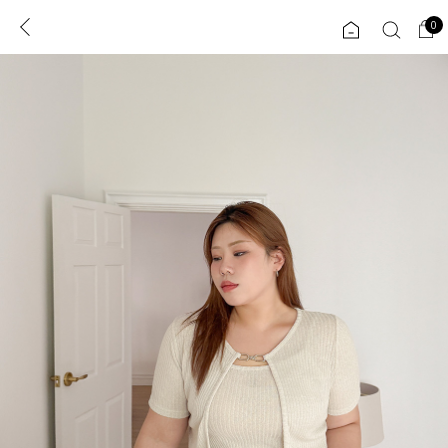
0
0
1초 회원가입
로그인
ENG
TW
콘텐츠
리뷰 & 혜택
플러스핏
회원혜택
입
JP
CATEGORY
COMMUNITY
도착보장⚡
ALL
인플루언서 pick!
익스클루시브
신상 5%
아우터
베스트
티셔츠
MADE
니트