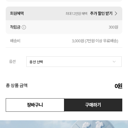
수영복
회원혜택
추가 할인 받기
최대 12만원 혜택
아우터
적립금
300원
스커트
배송비
3,000원 (7만원 이상 무료배송)
언더웨어/파자마
옵션
코디템
FIT ZOOM
0
원
총 상품 금액
장바구니
구매하기