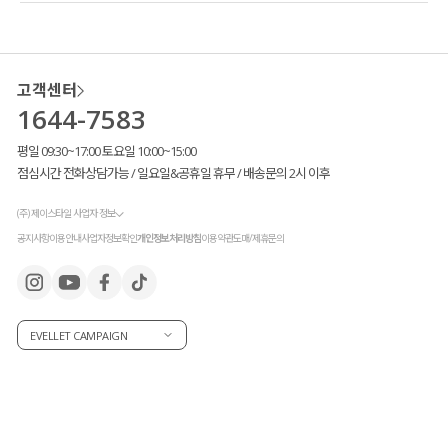
고객센터
1644-7583
평일 09:30~17:00 토요일 10:00~15:00
점심시간 전화상담가능 / 일요일&공휴일 휴무 / 배송문의 2시 이후
(주) 제이스타일 사업자 정보
공지사항
이용안내
사업자정보확인
개인정보처리방침
이용약관
도매/제휴문의
EVELLET CAMPAIGN
입자마자 느껴지는 쿨링감
으로
한여름에도
시원하고 쾌적
하구요.
피부에
자극 없이 부드러워