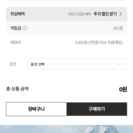
액티브
회원혜택
추가 할인 받기
최대 12만원 혜택
아우터
적립금
361원
스커트
배송비
3,000원 (7만원 이상 무료배송)
언더웨어/파자마
옵션
코디템
FIT ZOOM
0
원
총 상품 금액
장바구니
구매하기