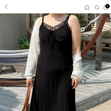
0
0
1초 회원가입
로그인
ENG
TW
콘텐츠
리뷰 & 혜택
플러스핏
회원혜택
입
JP
CATEGORY
COMMUNITY
도착보장⚡
ALL
인플루언서 pick!
익스클루시브
신상 5%
아우터
베스트
티셔츠
MADE
니트