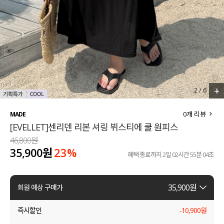
세트할인 ~30%
블라우스
하객룩
원피스
살안타템
팬츠
110사이즈
스커트
+
2
/
6
플러스핏
액티브웨어
0
개 리뷰
MADE
[EVELLET]센리덴 리본 셔링 뷔스티에 쿨 원피스
티셔츠
언더웨어
46,800원
35,900원
23
%
팬츠
ACC
혜택 종료까지
2일 02시간 55분 03초
셔츠
35,900
원
회원 예상 구매가
원피스
즉시할인
-
10,900
원
니트