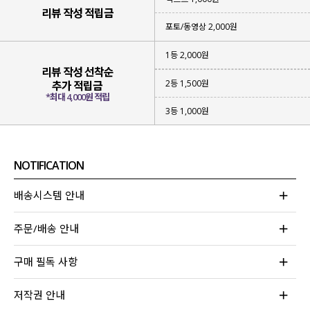
리뷰 작성 적립금
포토/동영상 2,000원
1등 2,000원
리뷰 작성 선착순
2등 1,500원
추가 적립금
룩에 포인트가 되는 셔링과 리본 디테일과
*최대 4,000원 적립
한여름에도 시원하게 입어지는 쿨한 터치감으로
3등 1,000원
더운 날이면 계속 생각날 원단으로 제작했어요.
단독으로 휴양지 / 휴가룩으로,
티셔츠 / 가디건 등과 매치해 데일리룩으로도
NOTIFICATION
다양하게 활용하기 좋은 원피스
를 소개할게요.
배송시스템 안내
주문/배송 안내
구매 필독 사항
저작권 안내