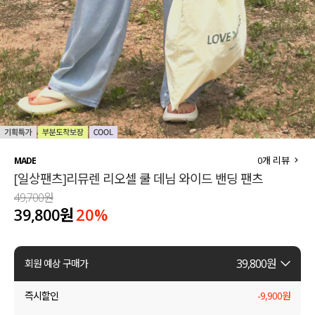
세트할인 ~30%
블라우스
하객룩
원피스
살안타템
팬츠
110사이즈
스커트
플러스핏
액티브웨어
0
개 리뷰
MADE
[일상팬츠]리뮤렌 리오셀 쿨 데님 와이드 밴딩 팬츠
티셔츠
언더웨어
49,700원
39,800원
20
%
팬츠
ACC
셔츠
39,800
원
회원 예상 구매가
원피스
즉시할인
-
9,900
원
니트