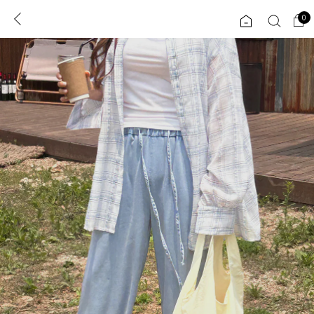
0
0
1초 회원가입
로그인
ENG
TW
콘텐츠
리뷰 & 혜택
플러스핏
회원혜택
입
JP
CATEGORY
COMMUNITY
도착보장⚡
ALL
인플루언서 pick!
익스클루시브
신상 5%
아우터
베스트
티셔츠
MADE
니트