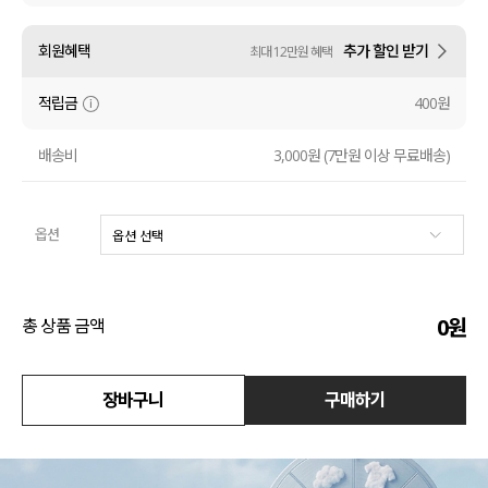
수영복
회원혜택
추가 할인 받기
최대 12만원 혜택
아우터
적립금
400원
스커트
배송비
3,000원 (7만원 이상 무료배송)
언더웨어/파자마
옵션
코디템
FIT ZOOM
0
원
총 상품 금액
장바구니
구매하기