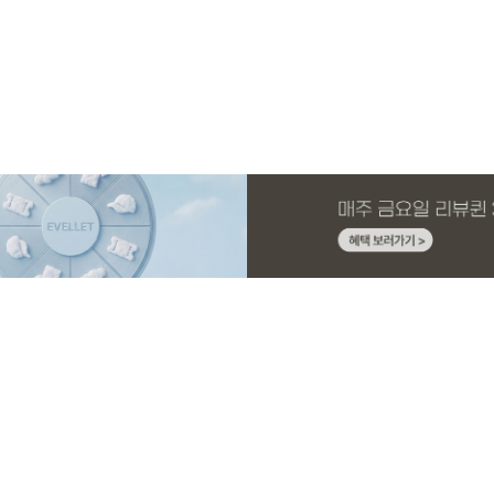
MADE
E.SELECT
MADE
MADE
MADE
E.SELECT
MADE
MADE
니트 가
1 세트
스판 끈
슬랙스
[EVELLET]커버핏 쿨메쉬 군살 보정 4.5부
로텔프 길이별 나일론 라인 스트링 밴딩팬
[EVELLET]오브아 코튼 베이직 티셔츠
[EVELLET]듀모아 워터 팬츠 레깅스
[EVELLET]커버미 쿨메쉬
클로티 시스루 ST 거즈 셔
[EVELLET]릴리브 길이별
[EVELLET]로인느 래터링
밴딩팬츠
츠
드 밴딩팬츠
26,800원
22,800원
15%
49,800원
14,800원
32,800원
22,800원
19,800원
37,800원
17,400원
(28~38)
(28~38)
(66~110)
(29~40)
(28~38)
(77~110)
(28~42)
(66~110)