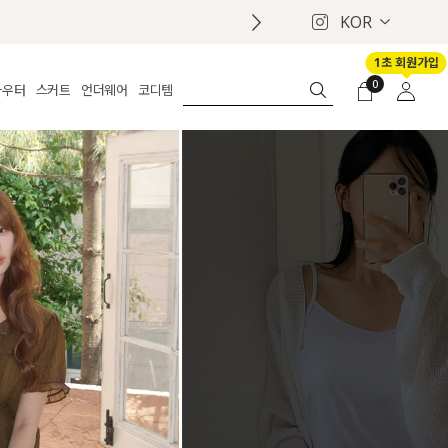
KOR
1초 회원가입
0
아우터
스커트
언더웨어
코디템
체보기
전체보기
전체보기
전체보기
로그인
가디건
롱
보정웨어
MADE
회원가입
자켓
데님
브라
신상
마이페이지
퍼/집업
린넨
팬티
벨트
코트
미니/미디
인견
슈즈
패딩
팬츠 스커트
나시/속바지
백
파자마
쥬얼리
ETC
액세서리
세트
양말/스타킹
세트