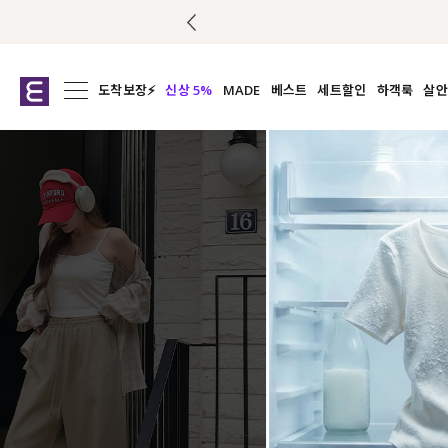
도착보장⚡
신상 5%
MADE
베스트
세트할인
하객룩
살안
전체보기
전체보기
전체보기
전
익스클루시브
코디세트
상의
캡나
아우터
1&1
하의
셔츠/블
티셔츠
여름코디추천
원피스
여
니트
슬랙
블라우스
원피스
팬츠
스커트
액티브웨어
언더웨어
ACC