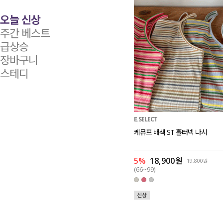
오늘 신상
주간 베스트
급상승
장바구니
스테디
E.SELECT
케뮤프 배색 ST 홀터넥 나시
5%
18,900원
19,800원
(66~99)