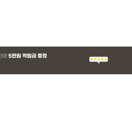
MADE
E.SELECT
E.SELECT
MADE
MADE
E.SELECT
MADE
EXCLUSIVE
 군살 보정 와이
츠
 쿨 밴딩팬츠
 래쉬가드
[EVELLET]스티아 나일론 핀턱 스트링 커
티로하 시스루 버튼 티셔츠
텔로파 리오셀 랩 블라우스
[EVELLET]릴리브 길이별 쿨 밴딩팬츠
[EVELLET]세히렌
유론프 나일론 랩 
[EVELLET]로디므
일상팬츠 Vol.28
브드 밴딩팬츠
슬랙스
36,800원
29,800원
37,800원
19,800원
28%
49,800원
16,800원
43,800원
26,900
(30~40)
(66~100)
(66~99)
(28~42)
(66~110)
(77~100)
(66~110)
(30~37)