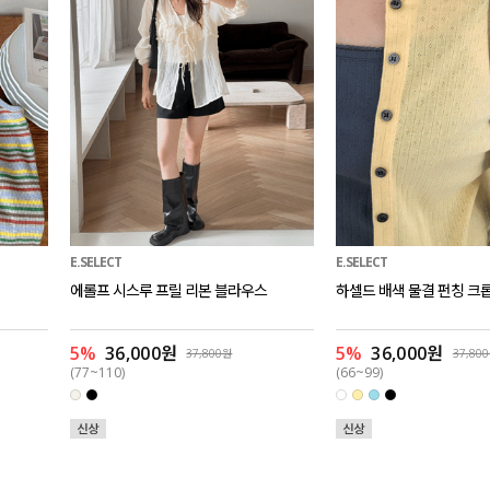
E.SELECT
E.SELECT
에롤프 시스루 프릴 리본 블라우스
하셀드 배색 물결 펀칭 크
5%
36,000원
5%
36,000원
37,800원
37,80
(77~110)
(66~99)