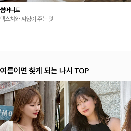
썸머니트
텍스쳐와 짜임이 주는 멋
햇살 아래 더 예쁜 셔츠&블라우스