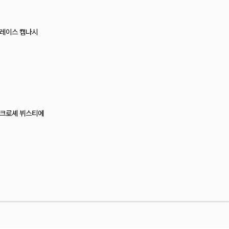
드 거즈 포켓 언발 롱셔츠
랩 레이어드 뷔스티에