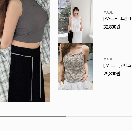
MADE
[EVELLET]논벨
29,800원
E.SELECT
리케하 도트 스트
43,800원