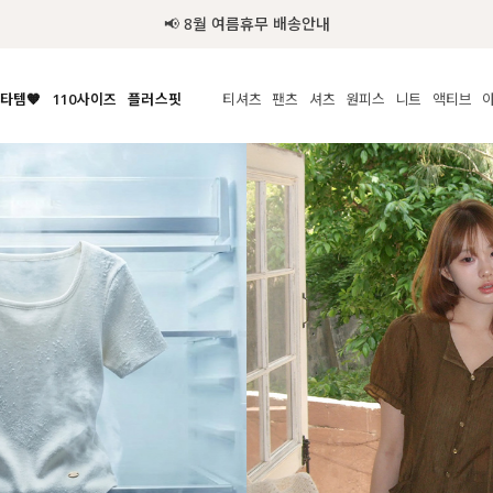
추가금 NO! 오늘주문 오늘도착 보장 배송서비스 🚚
타템🧡
110사이즈
플러스핏
티셔츠
팬츠
셔츠
원피스
니트
수영복
체보기
전체보기
전체보기
전체보기
전체보기
전체보기
전체보기
전체보기
전체보기
전
시/나시
MADE
아우터
티셔츠
쿨팬츠
신상
MADE
MADE
MADE
라우스/티셔츠
상의
상의
롱티셔츠
일상팬츠
셔츠
신상
썸머 니트
애슬레져
름니트
하의
하의
티블라우스
데님
뷔스티에
미니
가디건·집업
스윔웨어
점
스/팬츠
원피스
원피스
맨투맨/후디
코튼
블라우스
미디/롱
니트웨어
ETC
원피스
액티브웨어
폴라
슬랙스
뷔스티에/레이어드
오버핏 니트
세트
ETC
민소매/나시
숏츠
하객룩
데일리 니트
크롭
트레이닝
페스티벌/바캉스
반팔
밴딩팬츠
셀프웨딩
긴팔
길이별
38INCH~