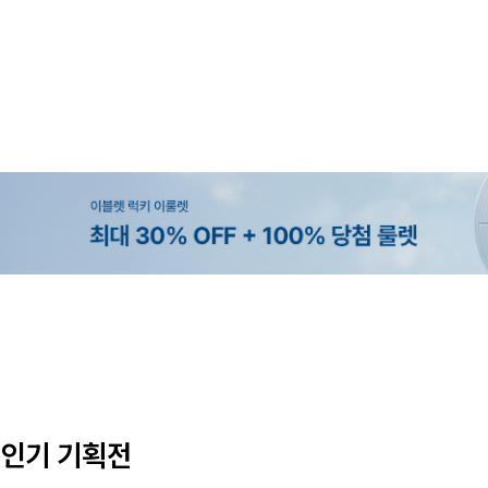
MADE
SET SALE
MADE
EXCLUSIVE
[EVELLET]오브인 길이별 시스루 
[세트상품]가성비 반팔 티셔츠 1+
[EVELLET]로니헬 길이별 레이온
[EVELLET]오베루 쿨강연 스판 
디건
나시
10%
10%
20%
34,800원
29,800원
28,500원
9,900원
12,400원
33,100원
31,600원
인기 기획전
(66~110)
(66~110)
(28~38)