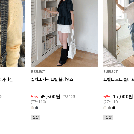
E.SELECT
E.SELECT
롭 가디건
멜치프 셔링 프릴 블라우스
프렐트 도트 홀터 
5%
45,500원
5%
17,000원
0원
47,800원
(77~110)
(77~110)