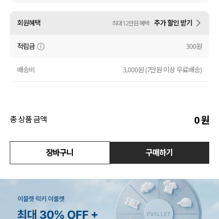
액티브
회원혜택
추가 할인 받기
최대 12만원 혜택
아우터
적립금
300원
스커트
배송비
3,000원 (7만원 이상 무료배송)
언더웨어/파자마
코디템
0
원
총 상품 금액
FIT ZOOM
장바구니
구매하기