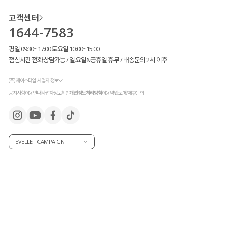
고객센터
기존 크림과 블랙 컬러와는 다르게
조금 특별한 디테일 포인트를 추가해
줘
1644-7583
또 다른 매력을 느끼실 수 있을 거라
눈여겨보시면 좋을 것 같아요.
평일 09:30~17:00 토요일 10:00~15:00
점심시간 전화상담가능 / 일요일&공휴일 휴무 / 배송문의 2시 이후
(주) 제이스타일 사업자 정보
공지사항
이용안내
사업자정보확인
개인정보처리방침
이용약관
도매/제휴문의
EVELLET CAMPAIGN