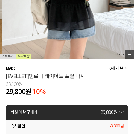
세트할인 ~30%
블라우스
하객룩
원피스
살안타템
팬츠
110사이즈
스커트
+
3
/
6
플러스핏
액티브웨어
0
개 리뷰
MADE
[EVELLET]앤로디 레이어드 프릴 나시
티셔츠
언더웨어
33,100원
29,800원
10
%
팬츠
ACC
셔츠
29,800
원
회원 예상 구매가
원피스
즉시할인
-
3,300
원
니트