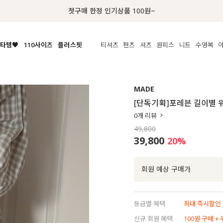
첫구매 한정 인기상품 100원~
타템🧡
110사이즈
플러스핏
티셔츠
팬츠
셔츠
원피스
니트
액티브
체보기
전체보기
전체보기
전체보기
전체보기
전체보기
전체보기
전체보기
전체보기
전
시/나시
MADE
아우터
티셔츠
쿨팬츠
신상
MADE
MADE
MADE
MADE
라우스/티셔츠
상의
상의
롱티셔츠
일상팬츠
셔츠
신상
썸머 니트
애슬레져
[단독기획]포레븐 길이별 
름니트
하의
하의
티블라우스
데님
뷔스티에
미니
가디건·집업
스윔웨어
점
0
개 리뷰
스/팬츠
원피스
원피스
맨투맨/후디
코튼
블라우스
미디/롱
니트웨어
ETC
49,800
원피스
액티브웨어
폴라
슬랙스
뷔스티에/레이어드
오버핏 니트
세트
39,800
20
%
ETC
민소매/나시
숏츠
하객룩
데일리 니트
크롭
트레이닝
페스티벌/바캉스
회원 예상 구매가
반팔
밴딩팬츠
셀프웨딩
긴팔
길이별
등급별 혜택
최대 즉시할인 8
38INCH~
신규 회원 혜택
100원 구매 +