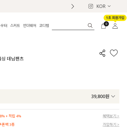
KOR
1초 회원가입
0
아우터
스커트
언더웨어
코디템
체보기
전체보기
전체보기
전체보기
로그인
가디건
롱
보정웨어
MADE
회원가입
자켓
데님
브라
신상
마이페이지
워싱 데님팬츠
퍼/집업
린넨
팬티
벨트
코트
미니/미디
인견
슈즈
패딩
팬츠 스커트
나시/속바지
백
파자마
쥬얼리
ETC
액세서리
39,800
원
세트
양말/스타킹
세트
% + 적립 4%
혜택보기 >
 쿠폰팩 3종
가입하기 >