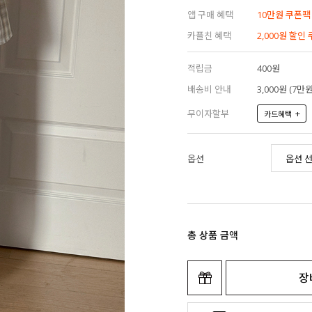
앱 구매 혜택
10만원 쿠폰팩
카플친 혜택
2,000원 할인
적립금
400원
배송비 안내
3,000원 (7
무이자할부
+
카드혜택
옵션
총 상품 금액
장