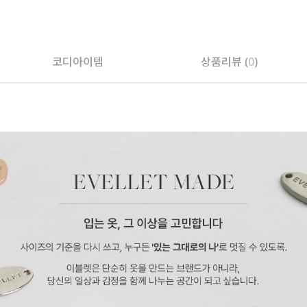
코디아이템
상품리뷰 (
0
)
페이코 ID로 페