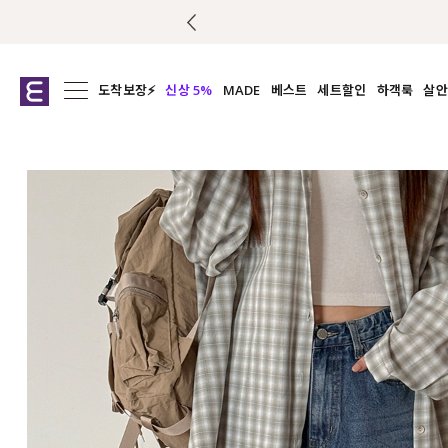
도착보장⚡
신상 5%
MADE
베스트
세트할인
하객룩
살안
전체보기
전체보기
전체보기
전
익스클루시브
코디세트
상의
캡나
아우터
1&1
하의
셔츠/블
티셔츠
여름코디추천
원피스
여
니트
슬랙
블라우스
원피스
팬츠
스커트
액티브웨어
언더웨어
ACC