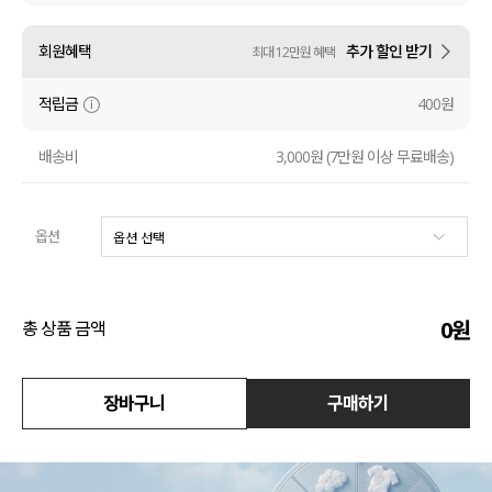
액티브
회원혜택
추가 할인 받기
최대 12만원 혜택
아우터
적립금
400원
스커트
배송비
3,000원 (7만원 이상 무료배송)
언더웨어/파자마
옵션
코디템
FIT ZOOM
0
원
총 상품 금액
장바구니
구매하기