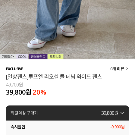
세트할인 ~30%
블라우스
하객룩
원피스
살안타템
팬츠
110사이즈
스커트
플러스핏
액티브웨어
0
개 리뷰
EXCLUSIVE
[일상팬츠]루프엘 리오셀 쿨 데님 와이드 팬츠
티셔츠
언더웨어
49,700원
39,800원
20
%
팬츠
ACC
셔츠
39,800
원
회원 예상 구매가
원피스
즉시할인
-
9,900
원
니트