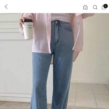
0
0
1초 회원가입
로그인
ENG
TW
콘텐츠
리뷰 & 혜택
플러스핏
회원혜택
입
JP
CATEGORY
COMMUNITY
도착보장⚡
ALL
인플루언서 pick!
익스클루시브
신상 5%
아우터
베스트
티셔츠
MADE
니트