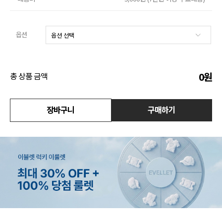
액티브
옵션
아우터
스커트
0
원
총 상품 금액
언더웨어/파자마
코디템
장바구니
구매하기
FIT ZOOM