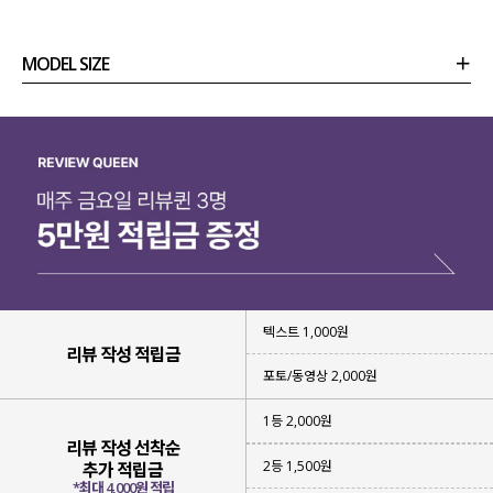
MODEL SIZE
상품정보
사이즈
코디템
리뷰 (
0
)
문의
☑️ 스카시 패턴의 여름 부클사
텍스트 1,000원
다양한 크기의 스카시 패턴
으로
리뷰 작성 적립금
감각적이면서 입체감 있는 텍스처를
완성해 주었는데요.
포토/동영상 2,000원
가볍고 통기성이 좋은
여름 부클사로
1등 2,000원
부담 없이 걸치기 좋답니다!
리뷰 작성 선착순
2등 1,500원
추가 적립금
*최대 4,000원 적립