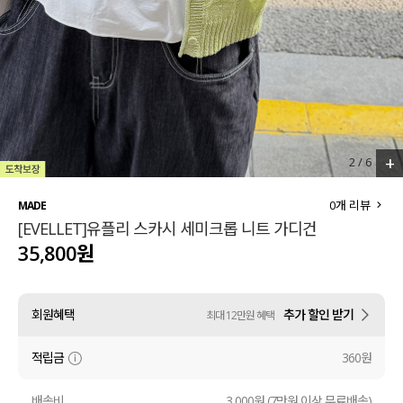
세트할인 ~30%
블라우스
하객룩
원피스
살안타템
팬츠
110사이즈
스커트
+
2
/
6
플러스핏
액티브웨어
0
개 리뷰
MADE
[EVELLET]유플리 스카시 세미크롭 니트 가디건
티셔츠
언더웨어
35,800원
팬츠
ACC
회원혜택
추가 할인 받기
최대 12만원 혜택
셔츠
적립금
360원
원피스
니트
배송비
3,000원 (7만원 이상 무료배송)