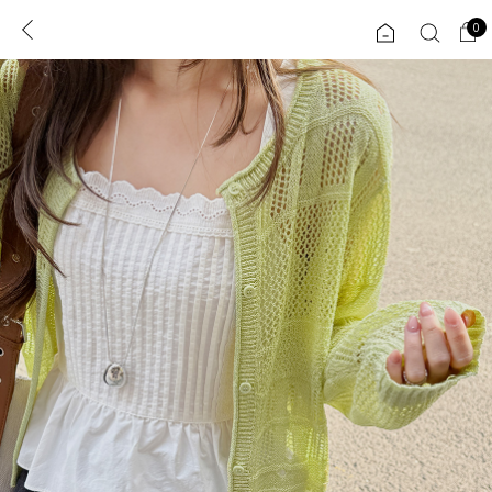
0
0
1초 회원가입
로그인
ENG
TW
콘텐츠
리뷰 & 혜택
플러스핏
회원혜택
입
JP
CATEGORY
COMMUNITY
도착보장⚡
ALL
인플루언서 pick!
익스클루시브
신상 5%
아우터
베스트
티셔츠
MADE
니트