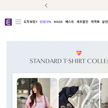
도착보장⚡
신상 5%
MADE
베스트
세트할인
하객룩
살안
전체보기
전체보기
전체보기
전
익스클루시브
코디세트
상의
캡나
아우터
1&1
하의
셔츠/블
티셔츠
여름코디추천
원피스
여
니트
슬랙
블라우스
원피스
팬츠
스커트
액티브웨어
언더웨어
ACC