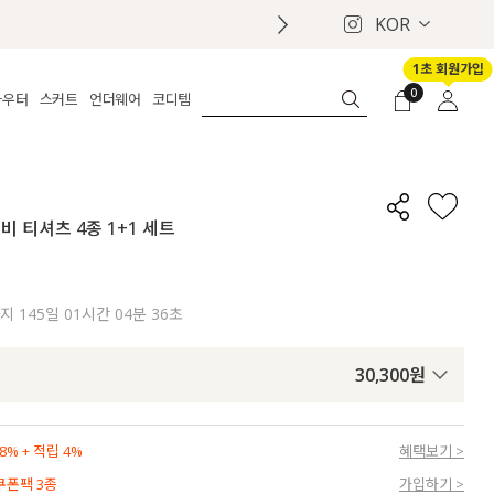
KOR
1초 회원가입
0
아우터
스커트
언더웨어
코디템
체보기
전체보기
전체보기
전체보기
로그인
가디건
롱
보정웨어
MADE
회원가입
자켓
데님
브라
신상
마이페이지
 티셔츠 4종 1+1 세트
퍼/집업
린넨
팬티
벨트
코트
미니/미디
인견
슈즈
패딩
팬츠 스커트
나시/속바지
백
까지
145일 01시간 04분 34초
파자마
쥬얼리
ETC
액세서리
30,300
원
세트
양말/스타킹
세트
% + 적립 4%
혜택보기 >
 쿠폰팩 3종
가입하기 >