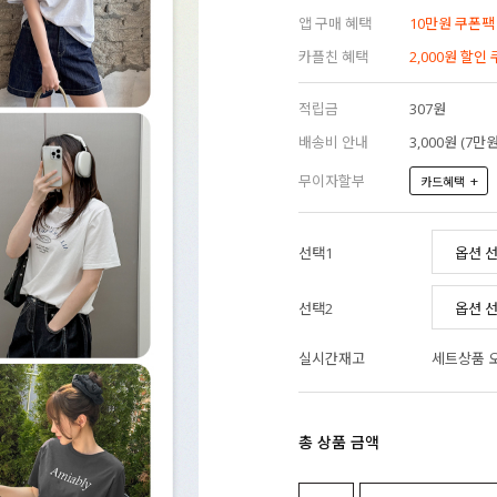
앱 구매 혜택
10만원 쿠폰팩
카플친 혜택
2,000원 할인
적립금
307원
배송비 안내
3,000원 (7
무이자할부
+
카드혜택
선택1
선택2
실시간재고
세트상품 
총 상품 금액