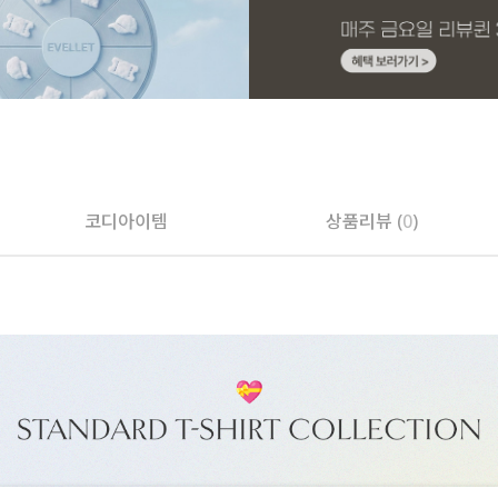
코디아이템
상품리뷰 (
0
)
페이코 ID로 페