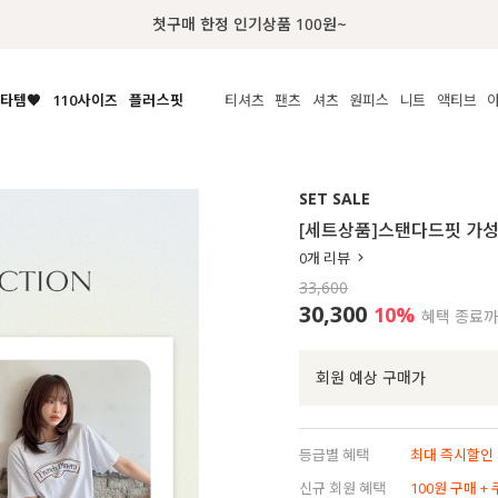
럭키 이룰렛 최대 30% OFF + 100% 당첨
타템🧡
110사이즈
플러스핏
티셔츠
팬츠
셔츠
원피스
니트
액티브
체보기
전체보기
전체보기
전체보기
전체보기
전체보기
전체보기
전체보기
전체보기
전
시/나시
MADE
아우터
티셔츠
쿨팬츠
신상
MADE
MADE
MADE
SET SALE
라우스/티셔츠
상의
상의
롱티셔츠
일상팬츠
셔츠
신상
썸머 니트
애슬레져
[세트상품]스탠다드핏 가성비
름니트
하의
하의
티블라우스
데님
뷔스티에
미니
가디건·집업
스윔웨어
점
0
개 리뷰
스/팬츠
원피스
원피스
맨투맨/후디
코튼
블라우스
미디/롱
니트웨어
ETC
33,600
원피스
액티브웨어
폴라
슬랙스
뷔스티에/레이어드
오버핏 니트
세트
30,300
10%
혜택 종료
ETC
민소매/나시
숏츠
하객룩
데일리 니트
크롭
트레이닝
페스티벌/바캉스
회원 예상 구매가
반팔
밴딩팬츠
셀프웨딩
긴팔
길이별
등급별 혜택
최대 즉시할인 8
38INCH~
신규 회원 혜택
100원 구매 +