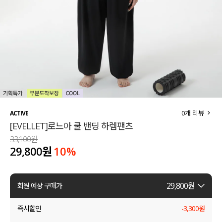
세트할인 ~30%
블라우스
하객룩
원피스
살안타템
팬츠
110사이즈
스커트
플러스핏
액티브웨어
0
개 리뷰
ACTIVE
[EVELLET]로느아 쿨 밴딩 하렘팬츠
티셔츠
언더웨어
33,100원
29,800원
10
%
팬츠
ACC
셔츠
29,800
원
회원 예상 구매가
원피스
즉시할인
-
3,300
원
니트