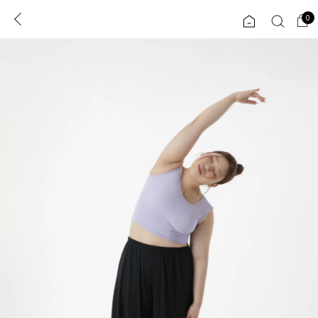
0
0
1초 회원가입
로그인
ENG
TW
콘텐츠
리뷰 & 혜택
플러스핏
회원혜택
입
JP
CATEGORY
COMMUNITY
도착보장⚡
ALL
인플루언서 pick!
익스클루시브
신상 5%
아우터
베스트
티셔츠
MADE
니트