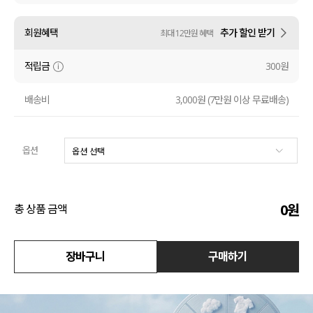
액티브
회원혜택
추가 할인 받기
최대 12만원 혜택
아우터
적립금
300원
스커트
배송비
3,000원 (7만원 이상 무료배송)
언더웨어/파자마
옵션
코디템
FIT ZOOM
0
원
총 상품 금액
장바구니
구매하기