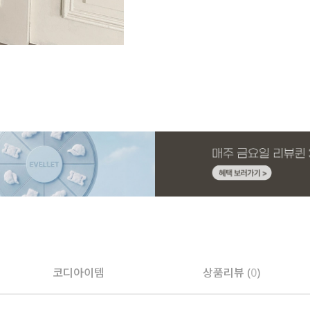
코디아이템
상품리뷰 (
0
)
페이코 ID로 페