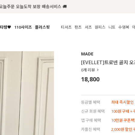
첫구매 한정 인기상품 100원~
타템🧡
110사이즈
플러스핏
티셔츠
팬츠
셔츠
원피스
니트
수영복
체보기
전체보기
전체보기
전체보기
전체보기
전체보기
전체보기
전체보기
전체보기
전
시/나시
MADE
아우터
티셔츠
쿨팬츠
신상
MADE
MADE
MADE
MADE
라우스/티셔츠
상의
상의
롱티셔츠
일상팬츠
셔츠
신상
썸머 니트
애슬레져
[EVELLET]트로넨 골지 
름니트
하의
하의
티블라우스
데님
뷔스티에
미니
가디건·집업
스윔웨어
점
0
개 리뷰
스/팬츠
원피스
원피스
맨투맨/후디
코튼
블라우스
미디/롱
니트웨어
ETC
18,800
원피스
액티브웨어
폴라
슬랙스
뷔스티에/레이어드
오버핏 니트
세트
ETC
민소매/나시
숏츠
하객룩
데일리 니트
크롭
트레이닝
페스티벌/바캉스
등급별 혜택
최대 즉시할인 8
반팔
밴딩팬츠
셀프웨딩
신규 회원 혜택
100원 구매 +
긴팔
길이별
앱 구매 혜택
10만원 쿠폰팩
38INCH~
카플친 혜택
2,000원 할인