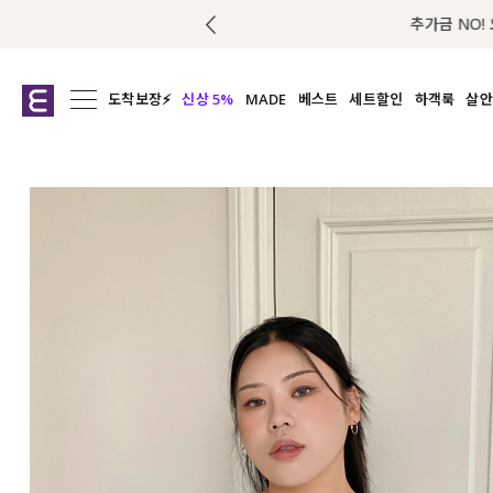
도착보장⚡
신상 5%
MADE
베스트
세트할인
하객룩
살안
전체보기
전체보기
전체보기
전
익스클루시브
코디세트
상의
캡나
아우터
1&1
하의
셔츠/블
티셔츠
여름코디추천
원피스
여
니트
슬랙
블라우스
원피스
팬츠
스커트
액티브웨어
언더웨어
ACC