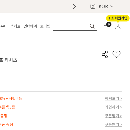
KOR
1초 회원가입
0
아우터
스커트
언더웨어
코디템
체보기
전체보기
전체보기
전체보기
로그인
가디건
롱
보정웨어
MADE
회원가입
자켓
데님
브라
신상
마이페이지
오프 티셔츠
퍼/집업
린넨
팬티
벨트
코트
미니/미디
인견
슈즈
패딩
팬츠 스커트
나시/속바지
백
파자마
쥬얼리
ETC
액세서리
% + 적립 4%
혜택보기 >
세트
양말/스타킹
 쿠폰팩 3종
가입하기 >
세트
 증정
쿠폰받기 >
 쿠폰 증정
쿠폰받기 >