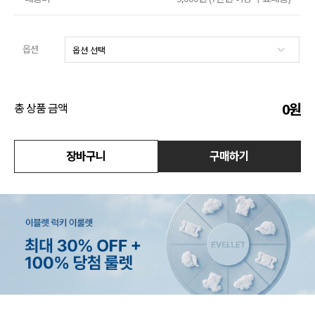
수영복
옵션
아우터
스커트
0
원
총 상품 금액
언더웨어/파자마
장바구니
구매하기
코디템
FIT ZOOM