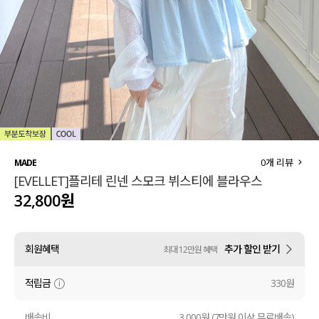
세트할인 ~30%
블라우스
하객룩
원피스
살안타템
팬츠
110사이즈
스커트
플러스핏
액티브웨어
0
개 리뷰
MADE
[EVELLET]플리테 린넨 스모크 뷔스티에 블라우스
티셔츠
언더웨어
32,800원
팬츠
ACC
회원혜택
추가 할인 받기
최대 12만원 혜택
셔츠
적립금
330원
원피스
니트
배송비
3,000원 (7만원 이상 무료배송)