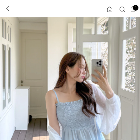
0
0
1초 회원가입
로그인
ENG
TW
콘텐츠
리뷰 & 혜택
플러스핏
회원혜택
입
JP
CATEGORY
COMMUNITY
도착보장⚡
ALL
인플루언서 pick!
익스클루시브
신상 5%
아우터
베스트
티셔츠
MADE
니트