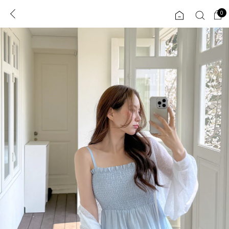
0
0
1초 회원가입
로그인
ENG
TW
콘텐츠
리뷰 & 혜택
플러스핏
회원혜택
입
JP
CATEGORY
COMMUNITY
도착보장⚡
ALL
인플루언서 pick!
익스클루시브
신상 5%
아우터
베스트
티셔츠
MADE
니트