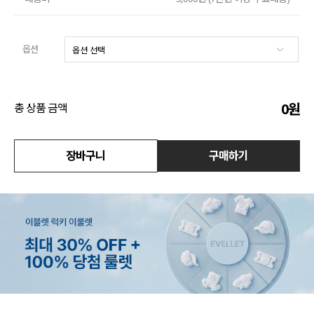
수영복
옵션
아우터
스커트
0
원
총 상품 금액
언더웨어/파자마
장바구니
구매하기
코디템
FIT ZOOM