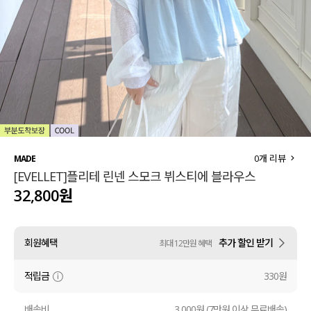
세트할인 ~30%
블라우스
하객룩
원피스
살안타템
팬츠
110사이즈
스커트
플러스핏
액티브웨어
0
개 리뷰
MADE
[EVELLET]플리테 린넨 스모크 뷔스티에 블라우스
티셔츠
언더웨어
32,800원
팬츠
ACC
회원혜택
추가 할인 받기
최대 12만원 혜택
셔츠
적립금
330원
원피스
니트
배송비
3,000원 (7만원 이상 무료배송)