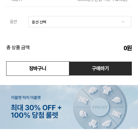
액티브
옵션
아우터
스커트
0
원
총 상품 금액
언더웨어/파자마
장바구니
구매하기
코디템
FIT ZOOM