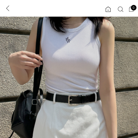
0
0
1초 회원가입
로그인
ENG
TW
콘텐츠
리뷰 & 혜택
플러스핏
회원혜택
입
JP
CATEGORY
COMMUNITY
도착보장⚡
ALL
인플루언서 pick!
익스클루시브
신상 5%
아우터
베스트
티셔츠
MADE
니트