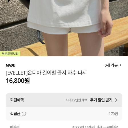
세트할인 ~30%
블라우스
하객룩
원피스
살안타템
팬츠
110사이즈
스커트
+
3
/
6
플러스핏
액티브웨어
0
개 리뷰
MADE
[EVELLET]온디아 길이별 골지 자수 나시
티셔츠
언더웨어
16,800원
팬츠
ACC
회원혜택
추가 할인 받기
최대 12만원 혜택
셔츠
적립금
170원
원피스
니트
배송비
3,000원 (7만원 이상 무료배송)