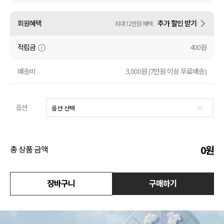
액티브
회원혜택
추가 할인 받기
최대 12만원 혜택
아우터
적립금
400원
스커트
배송비
3,000원 (7만원 이상 무료배송)
언더웨어/파자마
옵션
코디템
FIT ZOOM
0
원
총 상품 금액
장바구니
구매하기