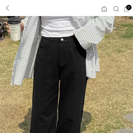
0
0
1초 회원가입
로그인
ENG
TW
콘텐츠
리뷰 & 혜택
플러스핏
회원혜택
입
JP
CATEGORY
COMMUNITY
도착보장⚡
ALL
인플루언서 pick!
익스클루시브
신상 5%
아우터
베스트
티셔츠
MADE
니트