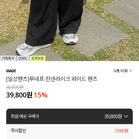
세트할인 ~30%
블라우스
하객룩
원피스
살안타템
팬츠
110사이즈
스커트
플러스핏
액티브웨어
0
개 리뷰
MADE
[일상팬츠]루네프 린넨라이크 와이드 팬츠
티셔츠
언더웨어
46,800원
39,800원
15
%
팬츠
ACC
셔츠
39,800
원
회원 예상 구매가
원피스
즉시할인
-
7,000
원
니트