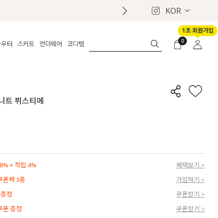
KOR
1초 회원가입
0
아우터
스커트
언더웨어
코디템
체보기
전체보기
전체보기
전체보기
로그인
가디건
롱
보정웨어
MADE
회원가입
자켓
데님
브라
신상
마이페이지
라 니트 뷔스티에
퍼/집업
린넨
팬티
벨트
코트
미니/미디
인견
슈즈
패딩
팬츠 스커트
나시/속바지
백
파자마
쥬얼리
ETC
액세서리
% + 적립 4%
혜택보기 >
세트
양말/스타킹
 쿠폰팩 3종
가입하기 >
세트
 증정
쿠폰받기 >
 쿠폰 증정
쿠폰받기 >