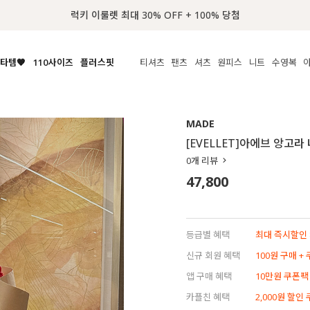
럭키 이룰렛 최대 30% OFF + 100% 당첨
타템🧡
110사이즈
플러스핏
티셔츠
팬츠
셔츠
원피스
니트
수영복
체보기
전체보기
전체보기
전체보기
전체보기
전체보기
전체보기
전체보기
전체보기
전
시/나시
MADE
아우터
티셔츠
쿨팬츠
신상
MADE
MADE
MADE
MADE
라우스/티셔츠
상의
상의
롱티셔츠
일상팬츠
셔츠
신상
썸머 니트
애슬레져
[EVELLET]아에브 앙고
름니트
하의
하의
티블라우스
데님
뷔스티에
미니
가디건·집업
스윔웨어
점
0
개 리뷰
스/팬츠
원피스
원피스
맨투맨/후디
코튼
블라우스
미디/롱
니트웨어
ETC
47,800
원피스
액티브웨어
폴라
슬랙스
뷔스티에/레이어드
오버핏 니트
세트
ETC
민소매/나시
숏츠
하객룩
데일리 니트
크롭
트레이닝
페스티벌/바캉스
등급별 혜택
최대 즉시할인 8
반팔
밴딩팬츠
셀프웨딩
신규 회원 혜택
100원 구매 +
긴팔
길이별
앱 구매 혜택
10만원 쿠폰팩
38INCH~
카플친 혜택
2,000원 할인