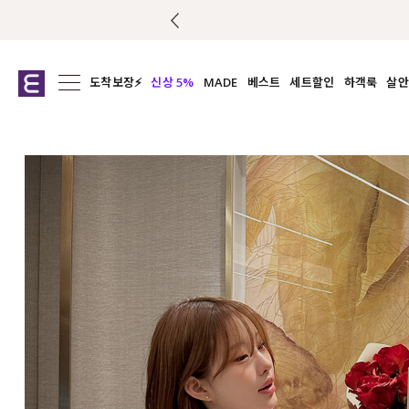
도착보장⚡
신상 5%
MADE
베스트
세트할인
하객룩
살안
전체보기
전체보기
전체보기
전
익스클루시브
코디세트
상의
캡나
아우터
1&1
하의
셔츠/블
티셔츠
여름코디추천
원피스
여
니트
슬랙
블라우스
원피스
팬츠
스커트
액티브웨어
언더웨어
ACC