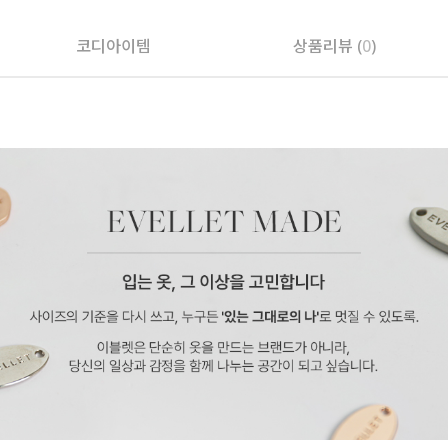
코디아이템
상품리뷰 (
0
)
페이코 ID로 페