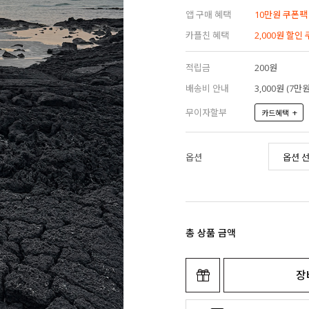
앱 구매 혜택
10만원 쿠폰팩
카플친 혜택
2,000원 할인
적립금
200원
배송비 안내
3,000원 (7
무이자할부
+
카드혜택
옵션
총 상품 금액
장