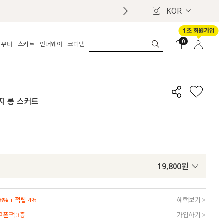
KOR
1초 회원가입
0
아우터
스커트
언더웨어
코디템
체보기
전체보기
전체보기
전체보기
로그인
가디건
롱
보정웨어
MADE
회원가입
자켓
데님
브라
신상
마이페이지
골지 롱 스커트
퍼/집업
린넨
팬티
벨트
코트
미니/미디
인견
슈즈
패딩
팬츠 스커트
나시/속바지
백
파자마
쥬얼리
ETC
액세서리
19,800
원
세트
양말/스타킹
세트
% + 적립 4%
혜택보기 >
 쿠폰팩 3종
가입하기 >