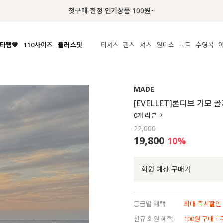
첫구매 한정 인기상품 100원~
타템🧡
110사이즈
플러스핏
티셔츠
팬츠
셔츠
원피스
니트
수영복
체보기
전체보기
전체보기
전체보기
전체보기
전체보기
전체보기
전체보기
전체보기
전
시/나시
MADE
아우터
티셔츠
쿨팬츠
신상
MADE
MADE
MADE
MADE
라우스/티셔츠
상의
상의
롱티셔츠
일상팬츠
셔츠
신상
썸머 니트
애슬레져
[EVELLET]론디브 기모 
름니트
하의
하의
티블라우스
데님
뷔스티에
미니
가디건·집업
스윔웨어
점
0
개 리뷰
스/팬츠
원피스
원피스
맨투맨/후디
코튼
블라우스
미디/롱
니트웨어
ETC
22,000
원피스
액티브웨어
폴라
슬랙스
뷔스티에/레이어드
오버핏 니트
세트
19,800
10
%
ETC
민소매/나시
숏츠
하객룩
데일리 니트
크롭
트레이닝
페스티벌/바캉스
회원 예상 구매가
반팔
밴딩팬츠
셀프웨딩
긴팔
길이별
등급별 혜택
최대 즉시할인 8
38INCH~
신규 회원 혜택
100원 구매 +