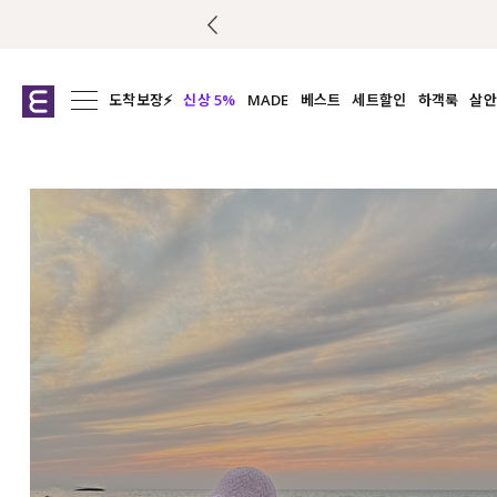
도착보장⚡
신상 5%
MADE
베스트
세트할인
하객룩
살안
전체보기
전체보기
전체보기
전
익스클루시브
코디세트
상의
캡나
아우터
1&1
하의
셔츠/블
티셔츠
여름코디추천
원피스
여
니트
슬랙
블라우스
원피스
팬츠
스커트
액티브웨어
언더웨어
ACC