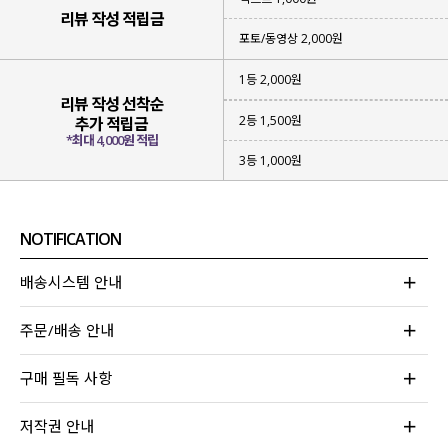
리뷰 작성 적립금
포토/동영상 2,000원
1등 2,000원
리뷰 작성 선착순
2등 1,500원
추가 적립금
*최대 4,000원 적립
3등 1,000원
#페미닌 무드 #플레어 핏
#편안한 착용감 #하체 군살 커버
탄탄하고 쾌적하게 입어지는 코튼 소재,
NOTIFICATION
오랜 시간 입어도 편안하며 전체 허리 밴딩,
롱한 기장감으로 하체 군살 커버까지-
배송시스템 안내
어느 것 하나 놓치지 않고 완성한
페미닌한 무드의 스커트를 제작했어요!
주문/배송 안내
구매 필독 사항
저작권 안내