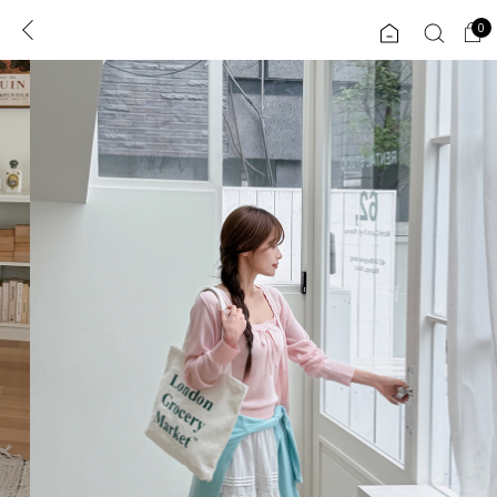
0
0
1초 회원가입
로그인
ENG
TW
콘텐츠
리뷰 & 혜택
플러스핏
회원혜택
입
JP
CATEGORY
COMMUNITY
도착보장⚡
ALL
인플루언서 pick!
익스클루시브
신상 5%
아우터
베스트
티셔츠
MADE
니트