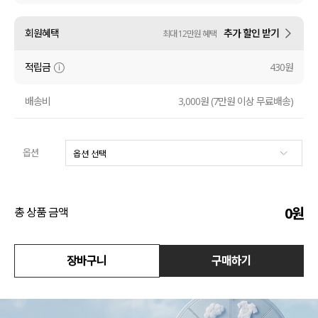
수영복
회원혜택
추가 할인 받기
최대 12만원 혜택
아우터
적립금
430원
스커트
배송비
3,000원 (7만원 이상 무료배송)
언더웨어/파자마
옵션
코디템
FIT ZOOM
0
원
총 상품 금액
장바구니
구매하기