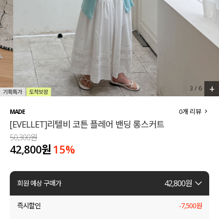
세트할인 ~30%
블라우스
하객룩
원피스
살안타템
팬츠
110사이즈
스커트
+
3
/
6
플러스핏
액티브웨어
0
개 리뷰
MADE
[EVELLET]리텔비 코튼 플레어 밴딩 롱스커트
티셔츠
언더웨어
50,300원
42,800원
15
%
팬츠
ACC
셔츠
42,800
원
회원 예상 구매가
원피스
즉시할인
-
7,500
원
니트