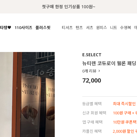
럭키 이룰렛 최대 30% OFF + 100% 당첨
타템🧡
110사이즈
플러스핏
티셔츠
팬츠
셔츠
원피스
니트
수영복
체보기
전체보기
전체보기
전체보기
전체보기
전체보기
전체보기
전체보기
전체보기
전
시/나시
MADE
아우터
티셔츠
쿨팬츠
신상
MADE
MADE
MADE
E.SELECT
라우스/티셔츠
상의
상의
롱티셔츠
일상팬츠
셔츠
신상
썸머 니트
애슬레져
뉴티렌 코듀로이 웰론 패딩
름니트
하의
하의
티블라우스
데님
뷔스티에
미니
가디건·집업
스윔웨어
점
0
개 리뷰
스/팬츠
원피스
원피스
맨투맨/후디
코튼
블라우스
미디/롱
니트웨어
ETC
72,000
원피스
액티브웨어
폴라
슬랙스
뷔스티에/레이어드
오버핏 니트
세트
ETC
민소매/나시
숏츠
하객룩
데일리 니트
크롭
트레이닝
페스티벌/바캉스
등급별 혜택
최대 즉시할인 8
반팔
밴딩팬츠
셀프웨딩
신규 회원 혜택
100원 구매 +
긴팔
길이별
앱 구매 혜택
10만원 쿠폰팩
38INCH~
카플친 혜택
2,000원 할인