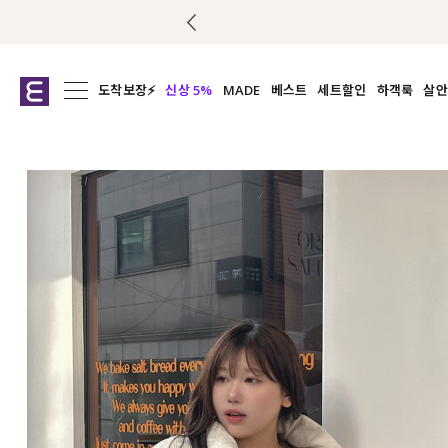
도착보장⚡
신상 5%
MADE
베스트
세트할인
하객룩
살안
전체보기
전체보기
전체보기
전
익스클루시브
코디세트
상의
캡나
아우터
1&1
하의
셔츠/블
티셔츠
여름코디추천
원피스
여
니트
슬랙
블라우스
원피스
팬츠
스커트
액티브웨어
언더웨어
ACC