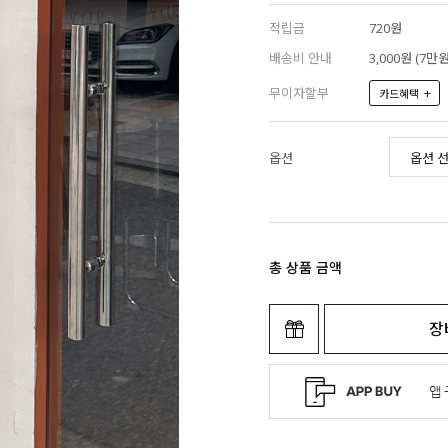
적립금
720원
배송비 안내
3,000원 (7
무이자할부
+
카드혜택
옵션
총 상품 금액
장