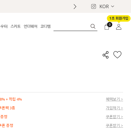
KOR
1초 회원가입
0
아우터
스커트
언더웨어
코디템
체보기
전체보기
전체보기
전체보기
로그인
가디건
롱
보정웨어
MADE
회원가입
자켓
데님
브라
신상
마이페이지
퍼/집업
린넨
팬티
벨트
코트
미니/미디
인견
슈즈
패딩
팬츠 스커트
나시/속바지
백
파자마
쥬얼리
ETC
액세서리
% + 적립 4%
혜택보기 >
세트
양말/스타킹
 쿠폰팩 3종
가입하기 >
세트
 증정
쿠폰받기 >
 쿠폰 증정
쿠폰받기 >