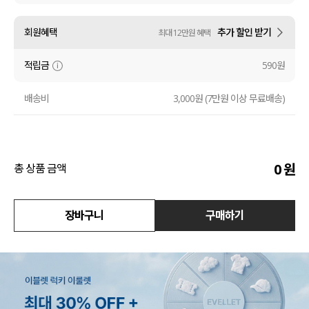
수영복
회원혜택
추가 할인 받기
최대 12만원 혜택
아우터
적립금
590원
스커트
배송비
3,000원 (7만원 이상 무료배송)
언더웨어/파자마
코디템
0
원
총 상품 금액
FIT ZOOM
장바구니
구매하기