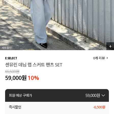
세트할인 ~30%
블라우스
하객룩
원피스
살안타템
팬츠
110사이즈
스커트
+
4
/
6
플러스핏
액티브웨어
0
개 리뷰
E.SELECT
센뮤린 데님 랩 스커트 팬츠 SET
티셔츠
언더웨어
65,500원
59,000원
10
%
팬츠
ACC
셔츠
59,000
원
회원 예상 구매가
원피스
즉시할인
-
6,500
원
니트