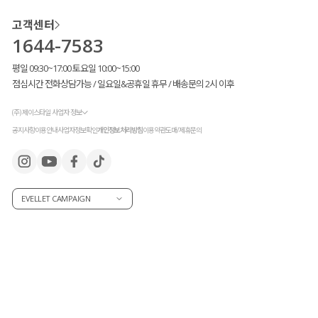
고객센터
COLOR VIEW
1644-7583
클릭 시 해당 컬러 이미지로 이동합니다.
평일 09:30~17:00 토요일 10:00~15:00
점심시간 전화상담가능 / 일요일&공휴일 휴무 / 배송문의 2시 이후
(주) 제이스타일 사업자 정보
공지사항
이용안내
사업자정보확인
개인정보처리방침
이용약관
도매/제휴문의
EVELLET CAMPAIGN
LIGHT BLUE
BLUE
라이트블루
블루