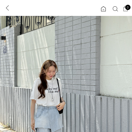
0
0
1초 회원가입
로그인
ENG
TW
콘텐츠
리뷰 & 혜택
플러스핏
회원혜택
입
JP
CATEGORY
COMMUNITY
도착보장⚡
ALL
인플루언서 pick!
익스클루시브
신상 5%
아우터
베스트
티셔츠
MADE
니트