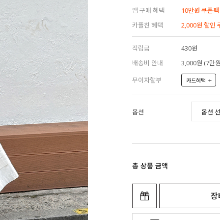
앱 구매 혜택
10만원 쿠폰팩
카플친 혜택
2,000원 할인
적립금
430원
배송비 안내
3,000원 (7
무이자할부
+
카드혜택
옵션
총 상품 금액
장