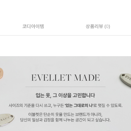
코디아이템
상품리뷰 (
0
)
페이코 ID로 페