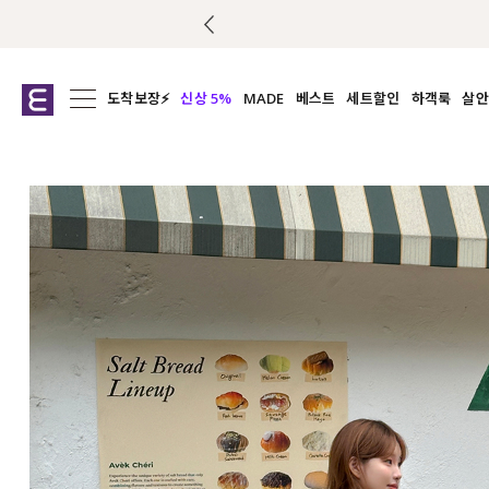
도착보장⚡
신상 5%
MADE
베스트
세트할인
하객룩
살안
전체보기
전체보기
전체보기
전
익스클루시브
코디세트
상의
캡나
아우터
1&1
하의
셔츠/블
티셔츠
여름코디추천
원피스
여
니트
슬랙
블라우스
원피스
팬츠
스커트
액티브웨어
언더웨어
ACC