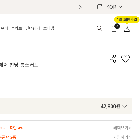
KOR
1초 회원가입
0
아우터
스커트
언더웨어
코디템
체보기
전체보기
전체보기
전체보기
로그인
가디건
롱
보정웨어
MADE
회원가입
자켓
데님
브라
신상
마이페이지
 플레어 밴딩 롱스커트
퍼/집업
린넨
팬티
벨트
코트
미니/미디
인견
슈즈
패딩
팬츠 스커트
나시/속바지
백
파자마
쥬얼리
ETC
액세서리
42,800
원
세트
양말/스타킹
세트
% + 적립 4%
혜택보기 >
 쿠폰팩 3종
가입하기 >