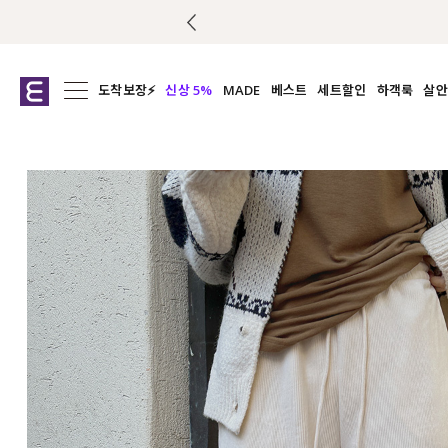
도착보장⚡
신상 5%
MADE
베스트
세트할인
하객룩
살안
전체보기
전체보기
전체보기
전
익스클루시브
코디세트
상의
캡나
아우터
1&1
하의
셔츠/블
티셔츠
여름코디추천
원피스
여
니트
슬랙
블라우스
원피스
팬츠
스커트
액티브웨어
언더웨어
ACC