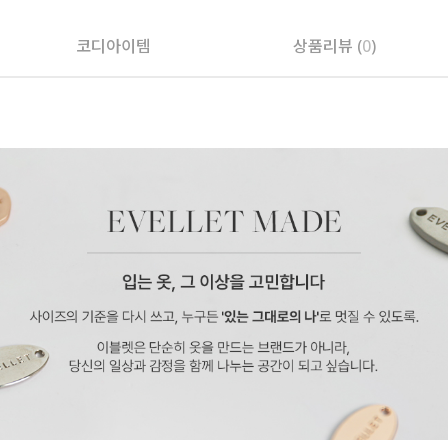
코디아이템
상품리뷰 (
0
)
페이코 ID로 페