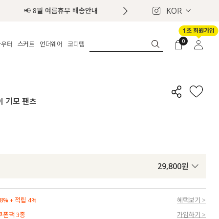
KOR
1초 회원가입
0
아우터
스커트
언더웨어
코디템
체보기
전체보기
전체보기
전체보기
로그인
가디건
롱
보정웨어
MADE
회원가입
자켓
데님
브라
신상
마이페이지
이 기모 팬츠
퍼/집업
린넨
팬티
벨트
코트
미니/미디
인견
슈즈
패딩
팬츠 스커트
나시/속바지
백
파자마
쥬얼리
ETC
액세서리
29,800
원
세트
양말/스타킹
세트
% + 적립 4%
혜택보기 >
 쿠폰팩 3종
가입하기 >