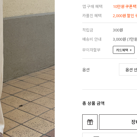
앱 구매 혜택
10만원 쿠폰팩
카플친 혜택
2,000원 할인
적립금
300원
배송비 안내
3,000원 (7
무이자할부
+
카드혜택
옵션
총 상품 금액
장