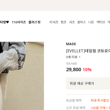
📢 8월 여름휴무 배송안내
타템🧡
110사이즈
플러스핏
티셔츠
팬츠
셔츠
원피스
니트
액티브
체보기
전체보기
전체보기
전체보기
전체보기
전체보기
전체보기
전체보기
전체보기
전
시/나시
MADE
아우터
티셔츠
쿨팬츠
신상
MADE
MADE
MADE
MADE
라우스/티셔츠
상의
상의
롱티셔츠
일상팬츠
셔츠
신상
썸머 니트
애슬레져
[EVELLET]데일웜 코듀로
름니트
하의
하의
티블라우스
데님
뷔스티에
미니
가디건·집업
스윔웨어
점
0
개 리뷰
스/팬츠
원피스
원피스
맨투맨/후디
코튼
블라우스
미디/롱
니트웨어
ETC
33,100
원피스
액티브웨어
폴라
슬랙스
뷔스티에/레이어드
오버핏 니트
세트
29,800
10
%
ETC
민소매/나시
숏츠
하객룩
데일리 니트
크롭
트레이닝
페스티벌/바캉스
회원 예상 구매가
반팔
밴딩팬츠
셀프웨딩
긴팔
길이별
등급별 혜택
최대 즉시할인 8
38INCH~
신규 회원 혜택
100원 구매 +