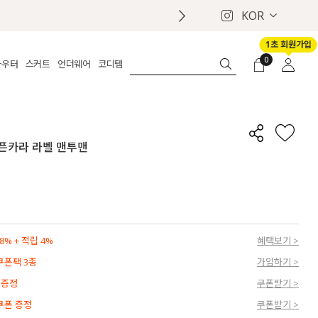
KOR
1초 회원가입
0
아우터
스커트
언더웨어
코디템
체보기
전체보기
전체보기
전체보기
로그인
가디건
롱
보정웨어
MADE
회원가입
자켓
데님
브라
신상
마이페이지
 오픈카라 라벨 맨투맨
퍼/집업
린넨
팬티
벨트
코트
미니/미디
인견
슈즈
패딩
팬츠 스커트
나시/속바지
백
파자마
쥬얼리
ETC
액세서리
% + 적립 4%
혜택보기 >
세트
양말/스타킹
 쿠폰팩 3종
가입하기 >
세트
 증정
쿠폰받기 >
 쿠폰 증정
쿠폰받기 >