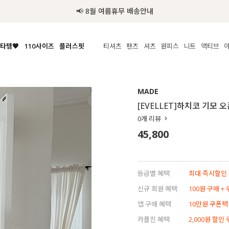
추가금 NO! 오늘주문 오늘도착 보장 배송서비스 🚚
타템🧡
110사이즈
플러스핏
티셔츠
팬츠
셔츠
원피스
니트
수영복
체보기
전체보기
전체보기
전체보기
전체보기
전체보기
전체보기
전체보기
전체보기
전
시/나시
MADE
아우터
티셔츠
쿨팬츠
신상
MADE
MADE
MADE
MADE
라우스/티셔츠
상의
상의
롱티셔츠
일상팬츠
셔츠
신상
썸머 니트
애슬레져
[EVELLET]하치코 기모
름니트
하의
하의
티블라우스
데님
뷔스티에
미니
가디건·집업
스윔웨어
점
0
개 리뷰
스/팬츠
원피스
원피스
맨투맨/후디
코튼
블라우스
미디/롱
니트웨어
ETC
45,800
원피스
액티브웨어
폴라
슬랙스
뷔스티에/레이어드
오버핏 니트
세트
ETC
민소매/나시
숏츠
하객룩
데일리 니트
크롭
트레이닝
페스티벌/바캉스
등급별 혜택
최대 즉시할인 8
반팔
밴딩팬츠
셀프웨딩
신규 회원 혜택
100원 구매 +
긴팔
길이별
앱 구매 혜택
10만원 쿠폰팩
38INCH~
카플친 혜택
2,000원 할인