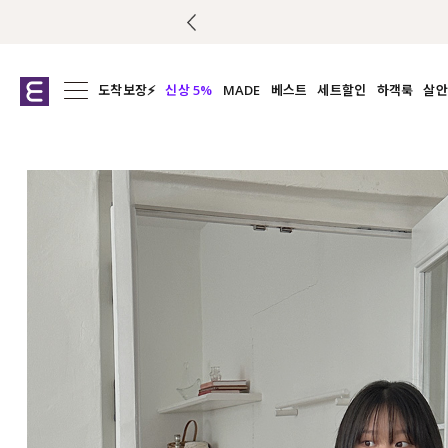
도착보장⚡
신상 5%
MADE
베스트
세트할인
하객룩
살안
전체보기
전체보기
전체보기
전
익스클루시브
코디세트
상의
캡나
아우터
1&1
하의
셔츠/블
티셔츠
여름코디추천
원피스
여
니트
슬랙
블라우스
원피스
팬츠
스커트
액티브웨어
언더웨어
ACC