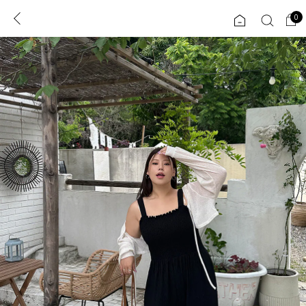
0
0
1초 회원가입
로그인
ENG
TW
콘텐츠
리뷰 & 혜택
플러스핏
회원혜택
입
JP
CATEGORY
COMMUNITY
도착보장⚡
ALL
인플루언서 pick!
익스클루시브
신상 5%
아우터
베스트
티셔츠
MADE
니트