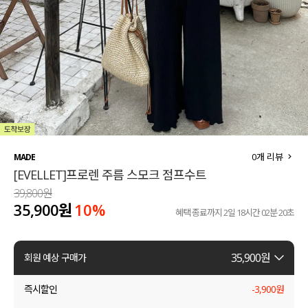
세트할인 ~30%
블라우스
하객룩
원피스
살안타템
팬츠
110사이즈
스커트
플러스핏
액티브웨어
0
개 리뷰
MADE
[EVELLET]프로렌 주름 스모크 점프수트
티셔츠
언더웨어
39,800원
35,900원
10%
팬츠
ACC
혜택 종료까지
2일 18시간 02분 19초
셔츠
35,900
원
회원 예상 구매가
원피스
즉시할인
-
3,900
원
니트