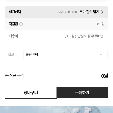
액티브
회원혜택
추가 할인 받기
최대 12만원 혜택
아우터
적립금
360원
스커트
배송비
3,000원 (7만원 이상 무료배송)
언더웨어/파자마
옵션
코디템
FIT ZOOM
0
원
총 상품 금액
장바구니
구매하기