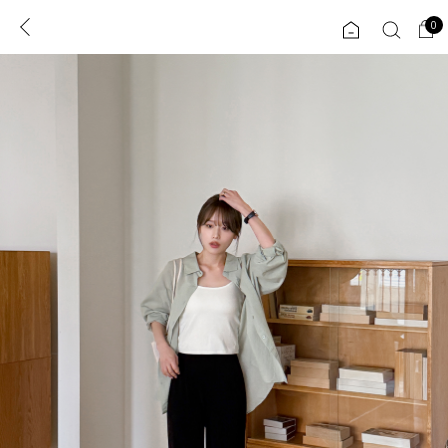
0
0
1초 회원가입
로그인
ENG
TW
콘텐츠
리뷰 & 혜택
플러스핏
회원혜택
입
JP
CATEGORY
COMMUNITY
도착보장⚡
ALL
인플루언서 pick!
익스클루시브
신상 5%
아우터
베스트
티셔츠
MADE
니트