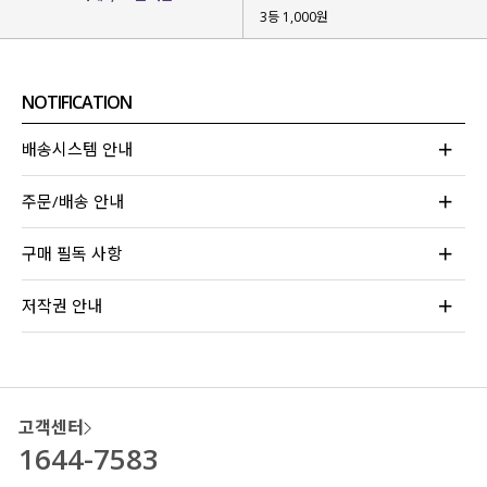
3등 1,000원
NOTIFICATION
배송시스템 안내
주문/배송 안내
구매 필독 사항
저작권 안내
여름에도 시원하게 입을 수 있는 슬랙스를
고민하던 끝에 제작하게 된 아이템인데요.
많은 고객님들의 후기가 말해주는
시원한 소재감과 편안한 착용까지
느끼실 수 있는
아이템이라 자신 있게 소개해 드려요-!
고객센터
1644-7583