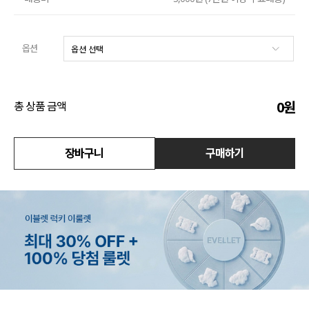
수영복
옵션
아우터
스커트
0
원
총 상품 금액
언더웨어/파자마
코디템
장바구니
구매하기
FIT ZOOM