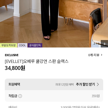
세트할인 ~30%
블라우스
하객룩
원피스
살안타템
팬츠
110사이즈
스커트
+
2
/
6
플러스핏
액티브웨어
0
개 리뷰
EXCLUSIVE
[EVELLET]오베루 쿨강연 스판 슬랙스
티셔츠
언더웨어
34,800원
팬츠
ACC
회원혜택
추가 할인 받기
최대 12만원 혜택
셔츠
적립금
350원
원피스
니트
배송비
3,000원 (7만원 이상 무료배송)