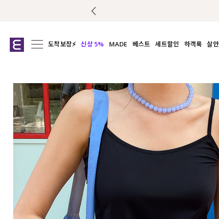
도착보장⚡
신상 5%
MADE
베스트
세트할인
하객룩
살안
전체보기
전체보기
전체보기
전
익스클루시브
코디세트
상의
캡나
아우터
1&1
하의
셔츠/블
티셔츠
여름코디추천
원피스
여
니트
슬랙
블라우스
원피스
팬츠
스커트
액티브웨어
언더웨어
ACC