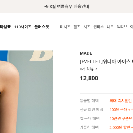
추가금 NO! 오늘주문 오늘도착 보장 배송서비스 🚚
타템🧡
110사이즈
플러스핏
티셔츠
팬츠
셔츠
원피스
니트
액티브
체보기
전체보기
전체보기
전체보기
전체보기
전체보기
전체보기
전체보기
전체보기
전
시/나시
MADE
아우터
티셔츠
쿨팬츠
신상
MADE
MADE
MADE
MADE
라우스/티셔츠
상의
상의
롱티셔츠
일상팬츠
셔츠
신상
썸머 니트
애슬레져
[EVELLET]위디아 아이스
름니트
하의
하의
티블라우스
데님
뷔스티에
미니
가디건·집업
스윔웨어
점
0
개 리뷰
스/팬츠
원피스
원피스
맨투맨/후디
코튼
블라우스
미디/롱
니트웨어
ETC
12,800
원피스
액티브웨어
폴라
슬랙스
뷔스티에/레이어드
오버핏 니트
세트
ETC
민소매/나시
숏츠
하객룩
데일리 니트
크롭
트레이닝
페스티벌/바캉스
등급별 혜택
최대 즉시할인 8
반팔
밴딩팬츠
셀프웨딩
신규 회원 혜택
100원 구매 +
긴팔
길이별
앱 구매 혜택
10만원 쿠폰팩
38INCH~
카플친 혜택
2,000원 할인