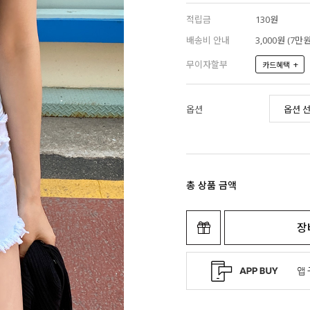
적립금
130원
배송비 안내
3,000원 (7
무이자할부
+
카드혜택
옵션
총 상품 금액
장