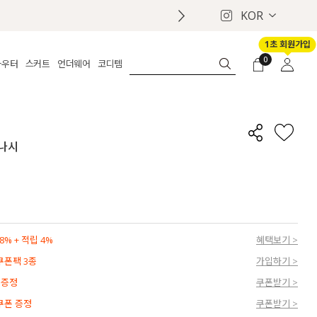
KOR
1초 회원가입
0
아우터
스커트
언더웨어
코디템
체보기
전체보기
전체보기
전체보기
로그인
가디건
롱
보정웨어
MADE
회원가입
자켓
데님
브라
신상
마이페이지
 나시
퍼/집업
린넨
팬티
벨트
코트
미니/미디
인견
슈즈
패딩
팬츠 스커트
나시/속바지
백
파자마
쥬얼리
ETC
액세서리
% + 적립 4%
혜택보기 >
세트
양말/스타킹
 쿠폰팩 3종
가입하기 >
세트
 증정
쿠폰받기 >
 쿠폰 증정
쿠폰받기 >