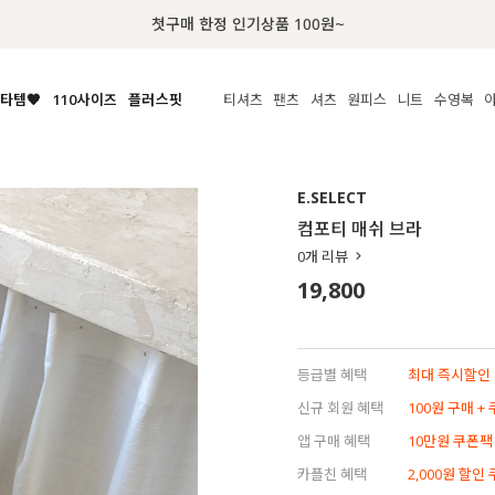
럭키 이룰렛 최대 30% OFF + 100% 당첨
타템🧡
110사이즈
플러스핏
티셔츠
팬츠
셔츠
원피스
니트
수영복
체보기
전체보기
전체보기
전체보기
전체보기
전체보기
전체보기
전체보기
전체보기
전
시/나시
MADE
아우터
티셔츠
쿨팬츠
신상
MADE
MADE
MADE
E.SELECT
라우스/티셔츠
상의
상의
롱티셔츠
일상팬츠
셔츠
신상
썸머 니트
애슬레져
컴포티 매쉬 브라
름니트
하의
하의
티블라우스
데님
뷔스티에
미니
가디건·집업
스윔웨어
점
0
개 리뷰
스/팬츠
원피스
원피스
맨투맨/후디
코튼
블라우스
미디/롱
니트웨어
ETC
19,800
원피스
액티브웨어
폴라
슬랙스
뷔스티에/레이어드
오버핏 니트
세트
ETC
민소매/나시
숏츠
하객룩
데일리 니트
크롭
트레이닝
페스티벌/바캉스
등급별 혜택
최대 즉시할인 8
반팔
밴딩팬츠
셀프웨딩
신규 회원 혜택
100원 구매 +
긴팔
길이별
앱 구매 혜택
10만원 쿠폰팩
38INCH~
카플친 혜택
2,000원 할인