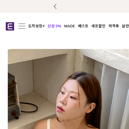
도착보장⚡
신상 5%
MADE
베스트
세트할인
하객룩
살안
전체보기
전체보기
전체보기
전
익스클루시브
코디세트
상의
캡나
아우터
1&1
하의
셔츠/블
티셔츠
여름코디추천
원피스
여
니트
슬랙
블라우스
원피스
팬츠
스커트
액티브웨어
언더웨어
ACC