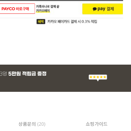
상품문의
(20)
쇼핑가이드