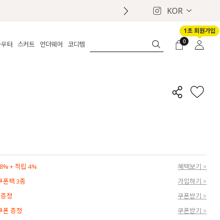
KOR
1초 회원가입
0
아우터
스커트
언더웨어
코디템
체보기
전체보기
전체보기
전체보기
로그인
가디건
롱
보정웨어
MADE
회원가입
자켓
데님
브라
신상
마이페이지
퍼/집업
린넨
팬티
벨트
코트
미니/미디
인견
슈즈
패딩
팬츠 스커트
나시/속바지
백
파자마
쥬얼리
ETC
액세서리
% + 적립 4%
혜택보기 >
세트
양말/스타킹
 쿠폰팩 3종
가입하기 >
세트
 증정
쿠폰받기 >
 쿠폰 증정
쿠폰받기 >