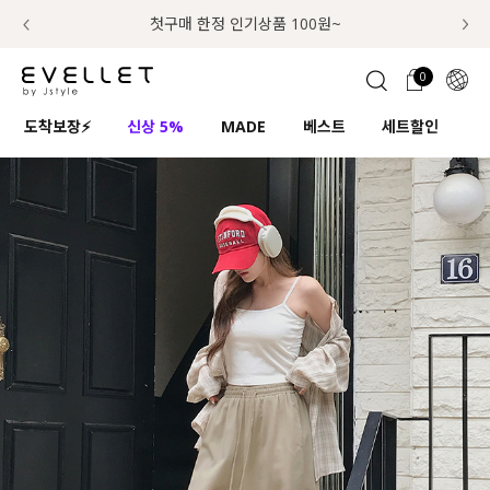
추가금 NO! 오늘주문 오늘도착 보장 배송서비스 🚚
럭키 이룰렛 최대 30% OFF + 100% 당첨
첫구매 한정 인기상품 100원~
📢 8월 여름휴무 배송안내
0
1초 회원가입
로그인
0
ENG
도착보장⚡
신상 5%
MADE
베스트
세트할인
하
TW
콘텐츠
리뷰 & 혜택
플러스핏
회원혜택
입
JP
CATEGORY
COMMUNITY
도착보장⚡
ALL
인플루언서 pick!
익스클루시브
신상 5%
아우터
베스트
티셔츠
MADE
니트