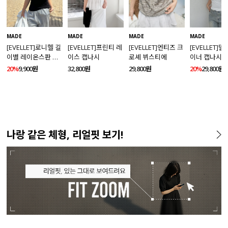
MADE
MADE
MADE
MADE
[EVELLET]로니헬 길
[EVELLET]프린티 레
[EVELLET]엔티즈 크
[EVELLET]
이별 레이온스판 끈
이스 캡나시
로셰 뷔스티에
이너 캡나시
나시
20%
9,900원
32,800원
29,800원
20%
29,800원
나랑 같은 체형, 리얼핏 보기!