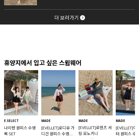
더 보러가기
휴양지에서 입고 싶은 스윔웨어
MADE
E.SELECT
MADE
MADE
[EVELLET]로렌즈 셔
나리텐 원피스 수영
[EVELLET]로디유 가
[EVELLET]
링 모노키니
복 SET
디건 원피스 수영복
터 원피스 수