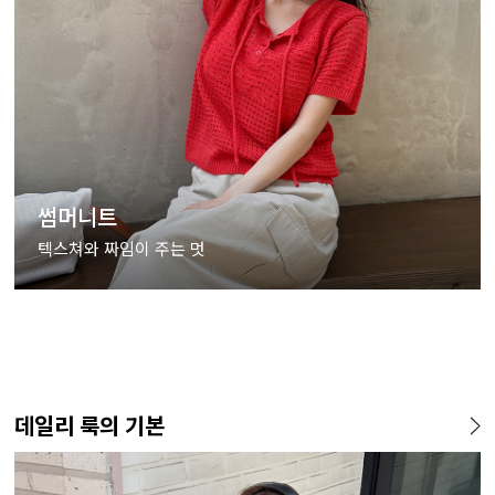
썸머니트
텍스쳐와 짜임이 주는 멋
데일리 룩의 기본