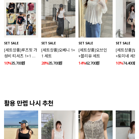
SET SALE
SET SALE
SET SALE
SET SALE
[세트상품]루즈핏 가
[세트상품]오베니 1+
[세트상품]오브인
[세트상품]넬
성비 티셔츠 1+1 세
1 세트
+블리유 세트
+토미네 세트
트
10%
35,700원
28%
35,700원
14%
62,700원
10%
74,400원
활용 만렙 나시 추천