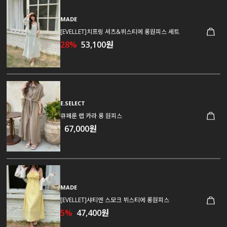
MADE
[EVELLET]치프링 셔츠&뷔스티에 롱원피스 세트
28%
53,100원
E.SELECT
큐페룬 랩 카라 롱 원피스
67,000원
MADE
[EVELLET]샤티엔 스모크 뷔스티에 롱원피스
5%
47,400원