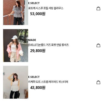
E.SELECT
로트케 시스루 프릴 셔링 블라우스
53,000원
MADE
[EVELLET]논벨드 거즈 포켓 언발 롱셔츠
29,800원
E.SELECT
리케하 도트 스트랩 레이어드 뷔스티에
43,800원