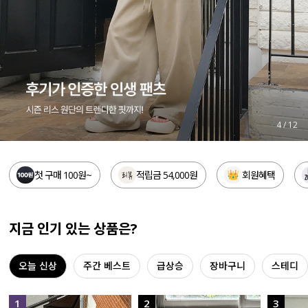
세트할인 ~30%
블라우스
하객룩
원피스
살안타템
팬츠
110사이즈
스커트
5
/
12
플러스핏
액티브웨어
첫 구매 100원~
적립금 54,000원
회원혜택
티셔츠
언더웨어
팬츠
ACC
지금 인기 있는 상품은?
셔츠
오늘 신상
주간 베스트
급상승
장바구니
스테디
원피스
니트