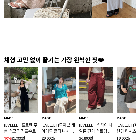
체형 고민 없이 즐기는 가장 완벽한 핏❤️
MADE
MADE
MADE
MADE
[EVELLET]프로렌 주
[EVELLET]드아브 레
[EVELLET]스티아 나
[EVELLET]
름 스모크 점프수트
이어드 홀터 나시 가
일론 핀턱 스트링 커
린팅 티셔츠
디건 티셔츠
브드 밴딩팬츠
10%
35,900원
29,800원
36,800원
19,800원