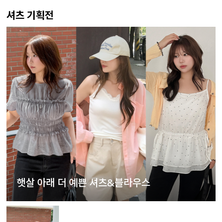
셔츠 기획전
햇살 아래 더 예쁜 셔츠&블라우스