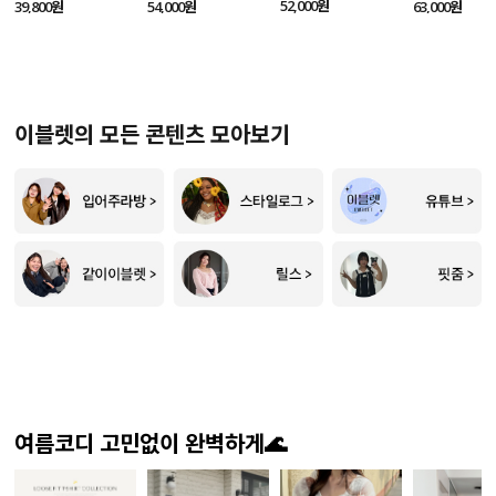
SET
52,000원
39,800원
54,000원
63,000원
이블렛의 모든 콘텐츠 모아보기
여름코디 고민없이 완벽하게🌊