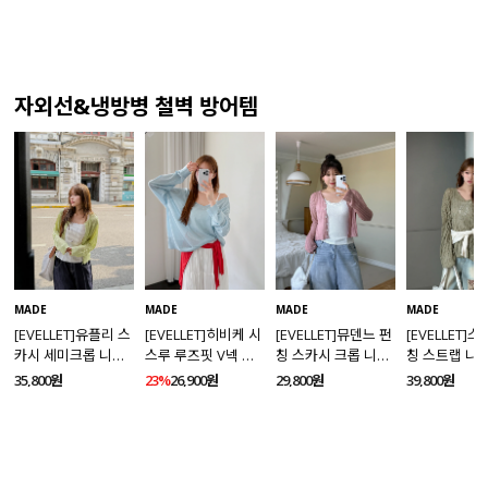
자외선&냉방병 철벽 방어템
MADE
MADE
MADE
MADE
[EVELLET]유플리 스
[EVELLET]히비케 시
[EVELLET]뮤덴느 펀
[EVELLET]
카시 세미크롭 니트
스루 루즈핏 V넥 니
칭 스카시 크롭 니트
칭 스트랩 니
가디건
트
가디건
35,800원
23%
26,900원
29,800원
39,800원