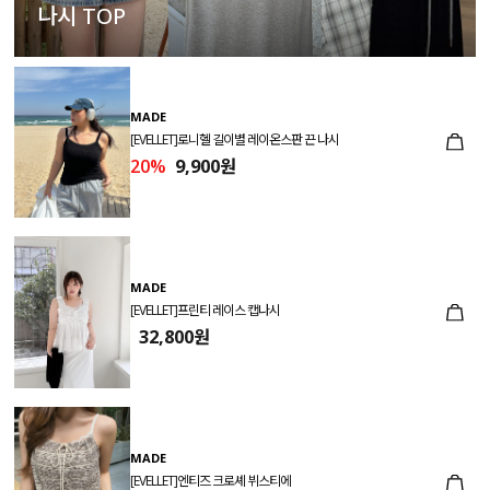
나시 TOP
MADE
[EVELLET]로니헬 길이별 레이온스판 끈 나시
20%
9,900원
MADE
[EVELLET]프린티 레이스 캡나시
32,800원
MADE
[EVELLET]엔티즈 크로셰 뷔스티에