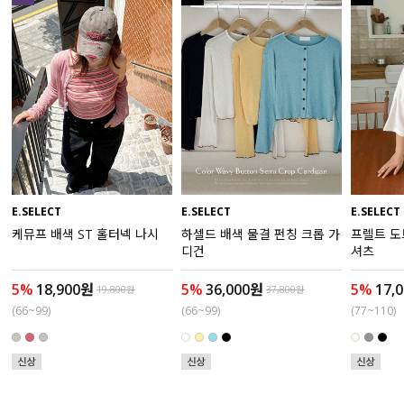
수영복
아우터
스커트
언더웨어/파자마
코디템
E.SELECT
E.SELECT
E.SELECT
케뮤프 배색 ST 홀터넥 나시
하셀드 배색 물결 펀칭 크롭 가
프렐트 도
FIT ZOOM
디건
셔츠
5%
18,900원
5%
36,000원
5%
17,
19,800원
37,800원
(66~99)
(66~99)
(77~110)