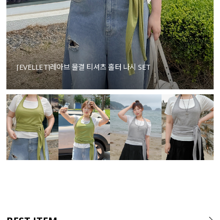
[EVELLET]레아브 물결 티셔츠 홀터 나시 SET