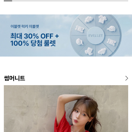
MADE
MADE
MADE
EXCLUSIVE
MADE
E.SELECT
MADE
EXCLUSIVE
MADE
E.SELECT
MADE
MADE
썸머니트
[EVELLET]커버핏 쿨메쉬 군
[CURVE]루이체 쿨 스판 리오
[EVELLET]로니헬 길이별 레
[EVELLET]오베루 쿨강연 스
[EVELLET]오브인 길이별 시
케뮤프 배색 ST 홀터넥 나시
[EVELLET]오베니 찰랑 맥시
일상팬츠 Vol.28 테인드 히든
[EVELL
클로티 시
[EVELL
[EVELL
살 보정 4.5부 밴딩팬츠
셀 와이드 부츠컷 데님팬츠
이온스판 끈 나시
판 슬랙스
스루 니트 가디건
스커트
밴딩 쿨스판 슬랙스
살 보정 
직 티셔츠
밴딩팬츠
5%
20%
26,800원
34,800원
56,100원
9,900원
10%
5%
20%
43,800원
18,900원
29,800원
19,800원
15%
32,800
22,800
19,800
14
59,000원
12,400원
19,800원
33,100원
24,700원
(28~38)
(30~38)
(66~110)
(28~38)
(66~110)
(66~99)
(28~38)
(30~37)
(28~38)
(77~110)
(66~110)
(28~42)