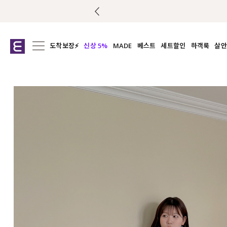
도착보장⚡
신상 5%
MADE
베스트
세트할인
하객룩
살안
전체보기
전체보기
전체보기
전
익스클루시브
코디세트
상의
캡나
아우터
1&1
하의
셔츠/블
티셔츠
여름코디추천
원피스
여
니트
슬랙
블라우스
원피스
팬츠
스커트
액티브웨어
언더웨어
ACC