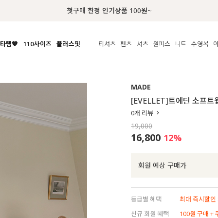
첫구매 한정 인기상품 100원~
타템🧡
110사이즈
플러스핏
티셔츠
팬츠
셔츠
원피스
니트
액티브
체보기
전체보기
전체보기
전체보기
전체보기
전체보기
전체보기
전체보기
전체보기
전
시/나시
MADE
아우터
티셔츠
쿨팬츠
신상
MADE
MADE
MADE
MADE
라우스/티셔츠
상의
상의
롱티셔츠
일상팬츠
셔츠
신상
썸머 니트
애슬레져
[EVELLET]트에딘 소프
름니트
하의
하의
티블라우스
데님
뷔스티에
미니
가디건·집업
스윔웨어
점
0
개 리뷰
스/팬츠
원피스
원피스
맨투맨/후디
코튼
블라우스
미디/롱
니트웨어
ETC
19,000
원피스
액티브웨어
폴라
슬랙스
뷔스티에/레이어드
오버핏 니트
세트
16,800
12
%
ETC
민소매/나시
숏츠
하객룩
데일리 니트
크롭
트레이닝
페스티벌/바캉스
회원 예상 구매가
반팔
밴딩팬츠
셀프웨딩
긴팔
길이별
등급별 혜택
최대 즉시할인 8
38INCH~
신규 회원 혜택
100원 구매 +