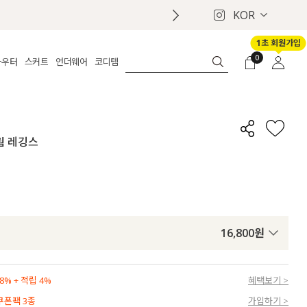
KOR
1초 회원가입
0
아우터
스커트
언더웨어
코디템
체보기
전체보기
전체보기
전체보기
로그인
가디건
롱
보정웨어
MADE
회원가입
자켓
데님
브라
신상
마이페이지
트웜 레깅스
퍼/집업
린넨
팬티
벨트
코트
미니/미디
인견
슈즈
패딩
팬츠 스커트
나시/속바지
백
파자마
쥬얼리
ETC
액세서리
16,800
원
세트
양말/스타킹
세트
% + 적립 4%
혜택보기 >
 쿠폰팩 3종
가입하기 >