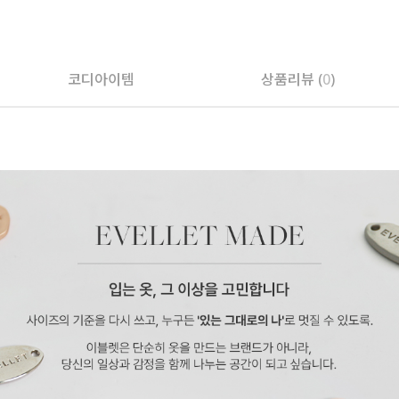
코디아이템
상품리뷰 (
0
)
페이코 ID로 페