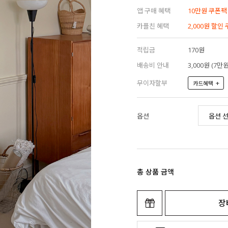
앱 구매 혜택
10만원 쿠폰팩
카플친 혜택
2,000원 할인
적립금
170원
배송비 안내
3,000원 (7
무이자할부
+
카드혜택
옵션
총 상품 금액
장