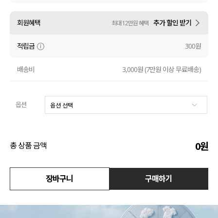
액티브
회원혜택
추가 할인 받기
최대 12만원 혜택
아우터
적립금
300원
스커트
배송비
3,000원 (7만원 이상 무료배송)
언더웨어/파자마
옵션
코디템
FIT ZOOM
0
원
총 상품 금액
장바구니
구매하기