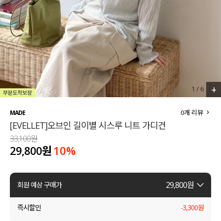
세트할인 ~30%
블라우스
하객룩
원피스
살안타템
팬츠
110사이즈
스커트
+
1
/
6
플러스핏
액티브웨어
0
개 리뷰
MADE
[EVELLET]오브인 길이별 시스루 니트 가디건
티셔츠
언더웨어
33,100원
29,800원
10
%
팬츠
ACC
셔츠
29,800
원
회원 예상 구매가
원피스
즉시할인
-
3,300
원
니트