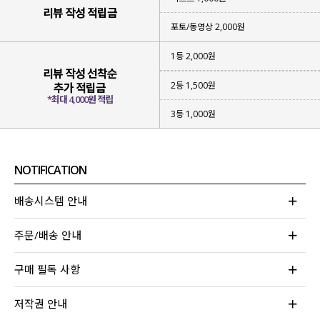
리뷰 작성 적립금
포토/동영상 2,000원
1등 2,000원
리뷰 작성 선착순
2등 1,500원
추가 적립금
*최대 4,000원 적립
3등 1,000원
NOTIFICATION
▪ 성글하면서
가벼운 짜임의 니트
아이템
▪
햇빛을 막아 줄 수 있고
부담 없이 입어지는 아이템
배송시스템 안내
▪
베이직한 컬러감
으로 다양한 스타일링 가능
주문/배송 안내
위에 하나라도 해당되는 아이템을 찾고 계신다면
이번 니트 가디건에 집중해 주세요!
구매 필독 사항
무더운 여름에도 부담 없어 걸쳐져
나도 모르게 손이 자주 가게 될 아이템이라
저작권 안내
눈여겨보시면 좋을 것 같아요!