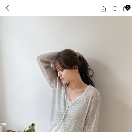
0
0
1초 회원가입
로그인
ENG
TW
콘텐츠
리뷰 & 혜택
플러스핏
회원혜택
입
JP
CATEGORY
COMMUNITY
도착보장⚡
ALL
인플루언서 pick!
익스클루시브
신상 5%
아우터
베스트
티셔츠
MADE
니트