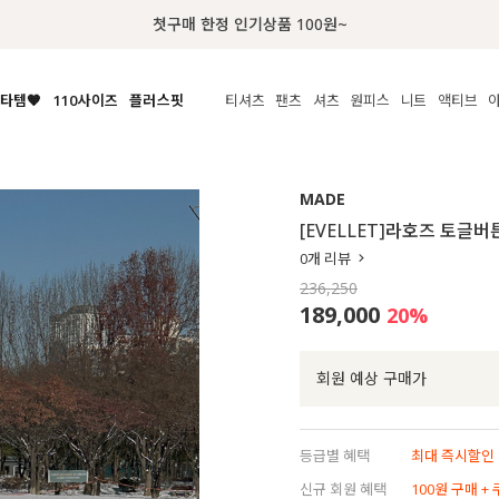
럭키 이룰렛 최대 30% OFF + 100% 당첨
타템🧡
110사이즈
플러스핏
티셔츠
팬츠
셔츠
원피스
니트
액티브
체보기
전체보기
전체보기
전체보기
전체보기
전체보기
전체보기
전체보기
전체보기
전
시/나시
MADE
아우터
티셔츠
쿨팬츠
신상
MADE
MADE
MADE
MADE
라우스/티셔츠
상의
상의
롱티셔츠
일상팬츠
셔츠
신상
썸머 니트
애슬레져
[EVELLET]라호즈 토글
름니트
하의
하의
티블라우스
데님
뷔스티에
미니
가디건·집업
스윔웨어
점
0
개 리뷰
스/팬츠
원피스
원피스
맨투맨/후디
코튼
블라우스
미디/롱
니트웨어
ETC
236,250
원피스
액티브웨어
폴라
슬랙스
뷔스티에/레이어드
오버핏 니트
세트
189,000
20
%
ETC
민소매/나시
숏츠
하객룩
데일리 니트
크롭
트레이닝
페스티벌/바캉스
회원 예상 구매가
반팔
밴딩팬츠
셀프웨딩
긴팔
길이별
등급별 혜택
최대 즉시할인 8
38INCH~
신규 회원 혜택
100원 구매 +