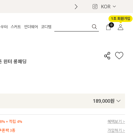
KOR
1초 회원가입
0
아우터
스커트
언더웨어
코디템
체보기
전체보기
전체보기
전체보기
로그인
가디건
롱
보정웨어
MADE
회원가입
자켓
데님
브라
신상
마이페이지
버튼 윈터 롱패딩
퍼/집업
린넨
팬티
벨트
코트
미니/미디
인견
슈즈
패딩
팬츠 스커트
나시/속바지
백
파자마
쥬얼리
ETC
액세서리
189,000
원
세트
양말/스타킹
세트
% + 적립 4%
혜택보기 >
 쿠폰팩 3종
가입하기 >