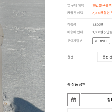
앱 구매 혜택
10만원 쿠폰팩
카플친 혜택
2,000원 할인
적립금
1,890원
배송비 안내
3,000원 (7
무이자할부
+
카드혜택
옵션
총 상품 금액
장