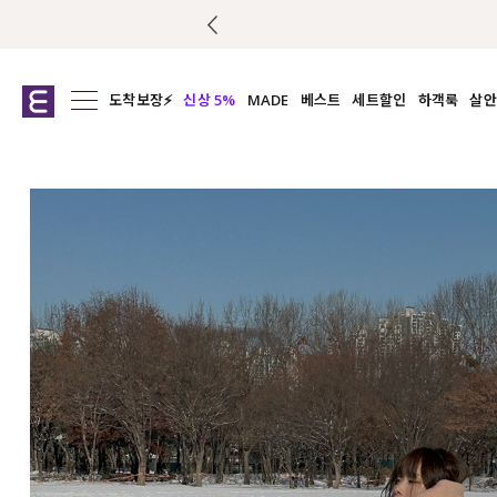
도착보장⚡
신상 5%
MADE
베스트
세트할인
하객룩
살안
전체보기
전체보기
전체보기
전
익스클루시브
코디세트
상의
캡나
아우터
1&1
하의
셔츠/블
티셔츠
여름코디추천
원피스
여
니트
슬랙
블라우스
원피스
팬츠
스커트
액티브웨어
언더웨어
ACC