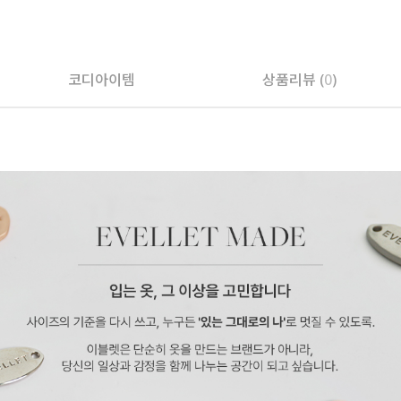
코디아이템
상품리뷰 (
0
)
페이코 ID로 페