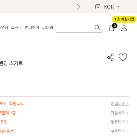
KOR
1초 회원가입
0
아우터
스커트
언더웨어
코디템
체보기
전체보기
전체보기
전체보기
로그인
가디건
롱
보정웨어
MADE
회원가입
자켓
데님
브라
신상
마이페이지
뒷밴딩 스커트
퍼/집업
린넨
팬티
벨트
코트
미니/미디
인견
슈즈
패딩
팬츠 스커트
나시/속바지
백
파자마
쥬얼리
ETC
액세서리
% + 적립 4%
혜택보기 >
세트
양말/스타킹
 쿠폰팩 3종
가입하기 >
세트
 증정
쿠폰받기 >
 쿠폰 증정
쿠폰받기 >