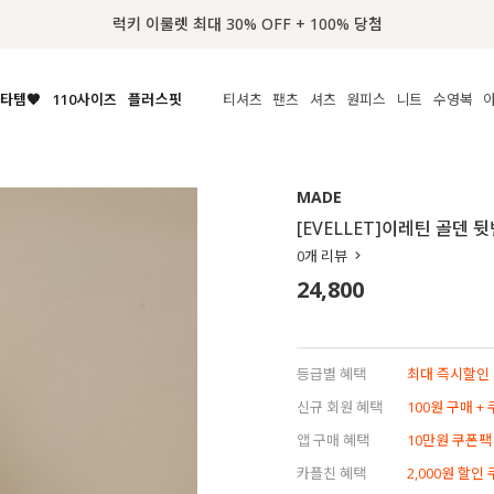
📢 8월 여름휴무 배송안내
타템🧡
110사이즈
플러스핏
티셔츠
팬츠
셔츠
원피스
니트
수영복
체보기
전체보기
전체보기
전체보기
전체보기
전체보기
전체보기
전체보기
전체보기
전
시/나시
MADE
아우터
티셔츠
쿨팬츠
신상
MADE
MADE
MADE
MADE
라우스/티셔츠
상의
상의
롱티셔츠
일상팬츠
셔츠
신상
썸머 니트
애슬레져
[EVELLET]이레틴 골덴 
름니트
하의
하의
티블라우스
데님
뷔스티에
미니
가디건·집업
스윔웨어
점
0
개 리뷰
스/팬츠
원피스
원피스
맨투맨/후디
코튼
블라우스
미디/롱
니트웨어
ETC
24,800
원피스
액티브웨어
폴라
슬랙스
뷔스티에/레이어드
오버핏 니트
세트
ETC
민소매/나시
숏츠
하객룩
데일리 니트
크롭
트레이닝
페스티벌/바캉스
등급별 혜택
최대 즉시할인 8
반팔
밴딩팬츠
셀프웨딩
신규 회원 혜택
100원 구매 +
긴팔
길이별
앱 구매 혜택
10만원 쿠폰팩
38INCH~
카플친 혜택
2,000원 할인