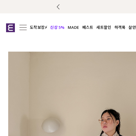
도착보장⚡
신상 5%
MADE
베스트
세트할인
하객룩
살안
전체보기
전체보기
전체보기
전
익스클루시브
코디세트
상의
캡나
아우터
1&1
하의
셔츠/블
티셔츠
여름코디추천
원피스
여
니트
슬랙
블라우스
원피스
팬츠
스커트
액티브웨어
언더웨어
ACC