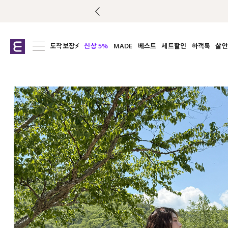
도착보장⚡
신상 5%
MADE
베스트
세트할인
하객룩
살안
전체보기
전체보기
전체보기
전
익스클루시브
코디세트
상의
캡나
아우터
1&1
하의
셔츠/블
티셔츠
여름코디추천
원피스
여
니트
슬랙
블라우스
원피스
팬츠
스커트
액티브웨어
언더웨어
ACC