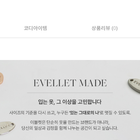
페이코 ID로 페
코디아이템
상품리뷰 (
0
)