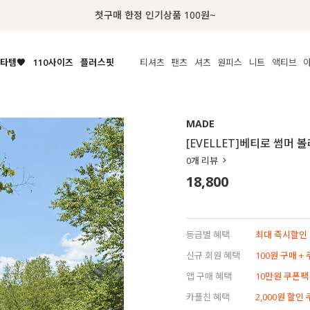
럭키 이룰렛 최대 30% OFF + 100% 당첨
타템🧡
110사이즈
플러스핏
티셔츠
팬츠
셔츠
원피스
니트
수영복
체보기
전체보기
전체보기
전체보기
전체보기
전체보기
전체보기
전체보기
전체보기
전
시/나시
MADE
아우터
티셔츠
쿨팬츠
신상
MADE
MADE
MADE
MADE
라우스/티셔츠
상의
상의
롱티셔츠
일상팬츠
셔츠
신상
썸머 니트
애슬레져
[EVELLET]베티로 썸머 
름니트
하의
하의
티블라우스
데님
뷔스티에
미니
가디건·집업
스윔웨어
점
0
개 리뷰
스/팬츠
원피스
원피스
맨투맨/후디
코튼
블라우스
미디/롱
니트웨어
ETC
18,800
원피스
액티브웨어
폴라
슬랙스
뷔스티에/레이어드
오버핏 니트
세트
ETC
민소매/나시
숏츠
하객룩
데일리 니트
크롭
트레이닝
페스티벌/바캉스
등급별 혜택
최대 즉시할인 8
반팔
밴딩팬츠
셀프웨딩
신규 회원 혜택
100원 구매 +
긴팔
길이별
앱 구매 혜택
10만원 쿠폰팩
38INCH~
카플친 혜택
2,000원 할인