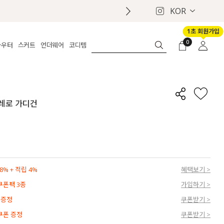
KOR
1초 회원가입
0
아우터
스커트
언더웨어
코디템
체보기
전체보기
전체보기
전체보기
로그인
가디건
롱
보정웨어
MADE
회원가입
자켓
데님
브라
신상
마이페이지
볼레로 가디건
퍼/집업
린넨
팬티
벨트
코트
미니/미디
인견
슈즈
패딩
팬츠 스커트
나시/속바지
백
파자마
쥬얼리
ETC
액세서리
% + 적립 4%
혜택보기 >
세트
양말/스타킹
 쿠폰팩 3종
가입하기 >
세트
 증정
쿠폰받기 >
 쿠폰 증정
쿠폰받기 >