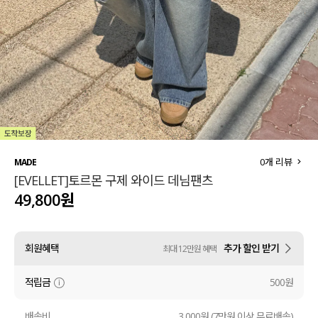
세트할인 ~30%
블라우스
하객룩
원피스
살안타템
팬츠
110사이즈
스커트
플러스핏
액티브웨어
0
개 리뷰
MADE
[EVELLET]토르몬 구제 와이드 데님팬츠
티셔츠
언더웨어
49,800원
팬츠
ACC
회원혜택
추가 할인 받기
최대 12만원 혜택
셔츠
적립금
500원
원피스
니트
배송비
3,000원 (7만원 이상 무료배송)