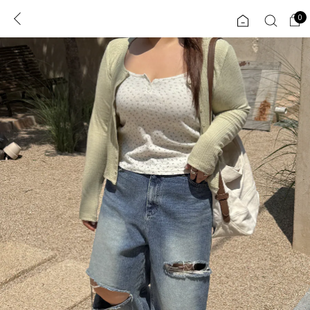
0
0
1초 회원가입
로그인
ENG
TW
콘텐츠
리뷰 & 혜택
플러스핏
회원혜택
입
JP
CATEGORY
COMMUNITY
도착보장⚡
ALL
인플루언서 pick!
익스클루시브
신상 5%
아우터
베스트
티셔츠
MADE
니트