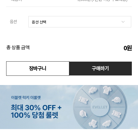
액티브
옵션
아우터
스커트
0
원
총 상품 금액
언더웨어/파자마
장바구니
구매하기
코디템
FIT ZOOM