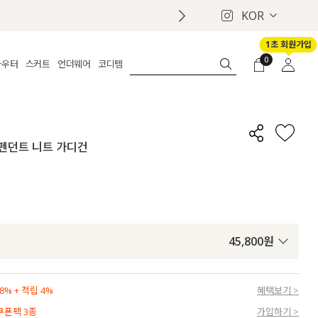
KOR
1초 회원가입
0
아우터
스커트
언더웨어
코디템
체보기
전체보기
전체보기
전체보기
로그인
가디건
롱
보정웨어
MADE
회원가입
자켓
데님
브라
신상
마이페이지
직 펜던트 니트 가디건
퍼/집업
린넨
팬티
벨트
코트
미니/미디
인견
슈즈
패딩
팬츠 스커트
나시/속바지
백
파자마
쥬얼리
ETC
액세서리
45,800
원
세트
양말/스타킹
세트
% + 적립 4%
혜택보기 >
 쿠폰팩 3종
가입하기 >