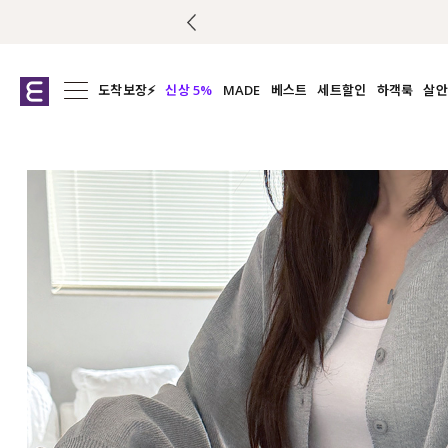
도착보장⚡
신상 5%
MADE
베스트
세트할인
하객룩
살안
전체보기
전체보기
전체보기
전
익스클루시브
코디세트
상의
캡나
아우터
1&1
하의
셔츠/블
티셔츠
여름코디추천
원피스
여
니트
슬랙
블라우스
원피스
팬츠
스커트
액티브웨어
언더웨어
ACC