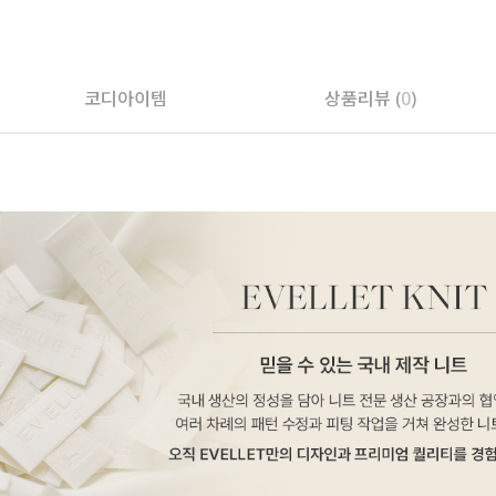
코디아이템
상품리뷰 (
0
)
페이코 ID로 페