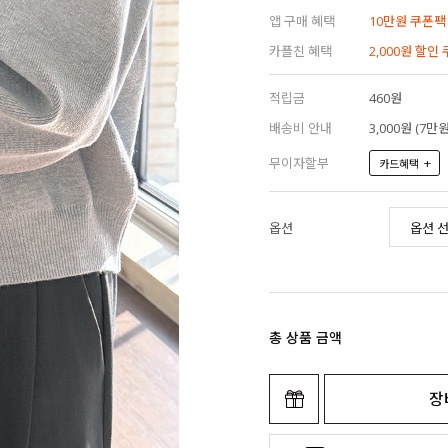
앱 구매 혜택
10만원 쿠폰팩
카플친 혜택
2,000원 할인
적립금
460원
배송비 안내
3,000원 (7
무이자할부
+
카드혜택
옵션
총 상품 금액
장