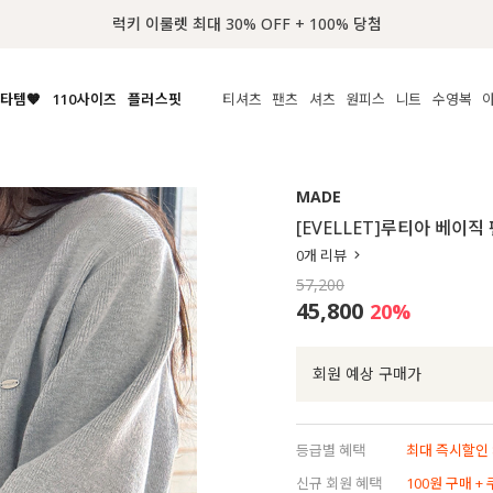
럭키 이룰렛 최대 30% OFF + 100% 당첨
타템🧡
110사이즈
플러스핏
티셔츠
팬츠
셔츠
원피스
니트
수영복
체보기
전체보기
전체보기
전체보기
전체보기
전체보기
전체보기
전체보기
전체보기
전
시/나시
MADE
아우터
티셔츠
쿨팬츠
신상
MADE
MADE
MADE
MADE
라우스/티셔츠
상의
상의
롱티셔츠
일상팬츠
셔츠
신상
썸머 니트
애슬레져
[EVELLET]루티아 베이
름니트
하의
하의
티블라우스
데님
뷔스티에
미니
가디건·집업
스윔웨어
점
0
개 리뷰
스/팬츠
원피스
원피스
맨투맨/후디
코튼
블라우스
미디/롱
니트웨어
ETC
57,200
원피스
액티브웨어
폴라
슬랙스
뷔스티에/레이어드
오버핏 니트
세트
45,800
20
%
ETC
민소매/나시
숏츠
하객룩
데일리 니트
크롭
트레이닝
페스티벌/바캉스
회원 예상 구매가
반팔
밴딩팬츠
셀프웨딩
긴팔
길이별
등급별 혜택
최대 즉시할인 8
38INCH~
신규 회원 혜택
100원 구매 +