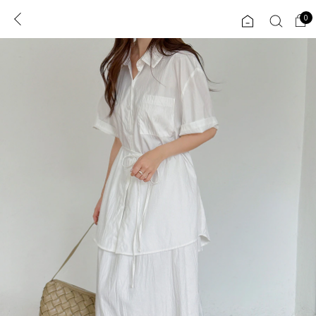
0
0
1초 회원가입
로그인
ENG
TW
콘텐츠
리뷰 & 혜택
플러스핏
회원혜택
입
JP
CATEGORY
COMMUNITY
도착보장⚡
ALL
인플루언서 pick!
익스클루시브
신상 5%
아우터
베스트
티셔츠
MADE
니트