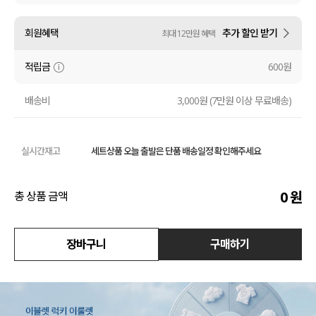
액티브
회원혜택
추가 할인 받기
최대 12만원 혜택
아우터
적립금
600원
스커트
배송비
3,000원 (7만원 이상 무료배송)
언더웨어/파자마
실시간재고
세트상품 오늘 출발은 단품 배송일정 확인해주세요
코디템
FIT ZOOM
0
원
총 상품 금액
장바구니
구매하기