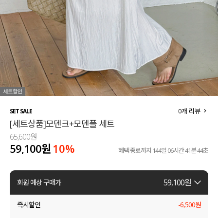
세트할인 ~30%
블라우스
하객룩
원피스
살안타템
팬츠
110사이즈
스커트
플러스핏
액티브웨어
0
개 리뷰
SET SALE
[세트상품]모덴크+모덴플 세트
티셔츠
언더웨어
65,600원
59,100원
10%
팬츠
ACC
혜택 종료까지
144일 06시간 41분 43초
셔츠
59,100
원
회원 예상 구매가
원피스
즉시할인
-
6,500
원
니트