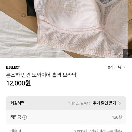
세트할인 ~30%
블라우스
하객룩
원피스
살안타템
팬츠
110사이즈
스커트
+
3
/
5
플러스핏
액티브웨어
0
개 리뷰
E.SELECT
론즈하 인견 노와이어 홑겹 브라탑
티셔츠
언더웨어
12,000원
팬츠
ACC
회원혜택
추가 할인 받기
최대 12만원 혜택
셔츠
적립금
120원
원피스
니트
배송비
3,000원 (7만원 이상 무료배송)