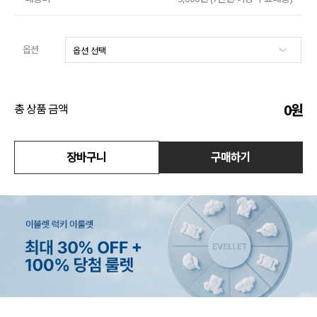
액티브
옵션
아우터
스커트
0
원
총 상품 금액
언더웨어/파자마
코디템
장바구니
구매하기
FIT ZOOM