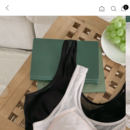
0
0
1초 회원가입
로그인
ENG
TW
콘텐츠
리뷰 & 혜택
플러스핏
회원혜택
입
JP
CATEGORY
COMMUNITY
도착보장⚡
ALL
인플루언서 pick!
익스클루시브
신상 5%
아우터
베스트
티셔츠
MADE
니트