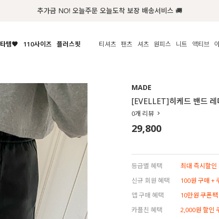
추가금 NO! 오늘주문 오늘도착 보장 배송서비스 🚚
타템🧡
110사이즈
플러스핏
티셔츠
팬츠
셔츠
원피스
니트
수영복
체보기
전체보기
전체보기
전체보기
전체보기
전체보기
전체보기
전체보기
전체보기
전
시/나시
MADE
아우터
티셔츠
쿨팬츠
신상
MADE
MADE
MADE
MADE
라우스/티셔츠
상의
상의
롱티셔츠
일상팬츠
셔츠
신상
썸머 니트
애슬레져
[EVELLET]히케드 밴드 
름니트
하의
하의
티블라우스
데님
뷔스티에
미니
가디건·집업
스윔웨어
점
0
개 리뷰
스/팬츠
원피스
원피스
맨투맨/후디
코튼
블라우스
미디/롱
니트웨어
ETC
29,800
원피스
액티브웨어
폴라
슬랙스
뷔스티에/레이어드
오버핏 니트
세트
ETC
민소매/나시
숏츠
하객룩
데일리 니트
크롭
트레이닝
페스티벌/바캉스
등급별 혜택
최대 즉시할인 8
반팔
밴딩팬츠
셀프웨딩
신규 회원 혜택
100원 구매 +
긴팔
길이별
앱 구매 혜택
10만원 쿠폰팩
38INCH~
카플친 혜택
2,000원 할인