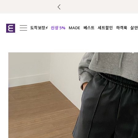
도착보장⚡
신상 5%
MADE
베스트
세트할인
하객룩
살안
전체보기
전체보기
전체보기
전
익스클루시브
코디세트
상의
캡나
아우터
1&1
하의
셔츠/블
티셔츠
여름코디추천
원피스
여
니트
슬랙
블라우스
원피스
팬츠
스커트
액티브웨어
언더웨어
ACC