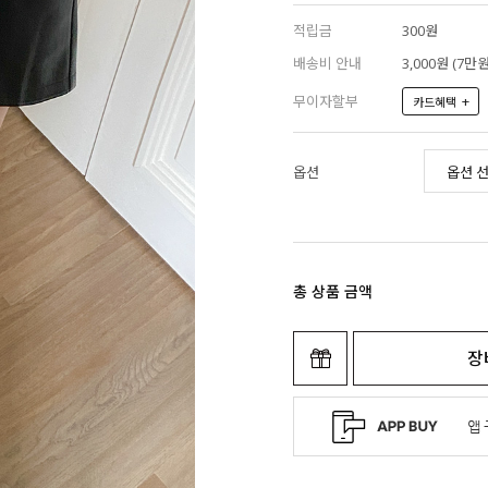
적립금
300원
배송비 안내
3,000원 (7
무이자할부
+
카드혜택
옵션
총 상품 금액
장