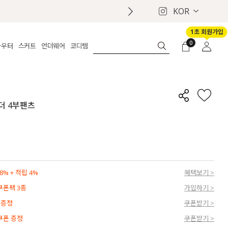
KOR
1초 회원가입
0
아우터
스커트
언더웨어
코디템
체보기
전체보기
전체보기
전체보기
로그인
가디건
롱
보정웨어
MADE
회원가입
자켓
데님
브라
신상
마이페이지
레더 4부팬츠
퍼/집업
린넨
팬티
벨트
코트
미니/미디
인견
슈즈
패딩
팬츠 스커트
나시/속바지
백
파자마
쥬얼리
ETC
액세서리
% + 적립 4%
혜택보기 >
세트
양말/스타킹
 쿠폰팩 3종
가입하기 >
세트
 증정
쿠폰받기 >
 쿠폰 증정
쿠폰받기 >