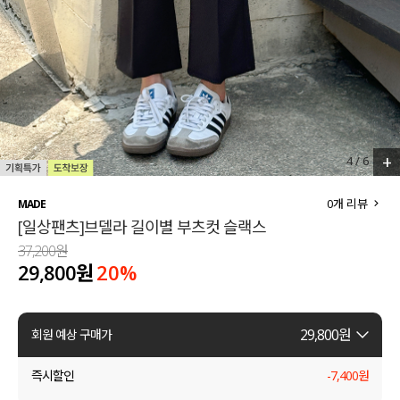
세트할인 ~30%
블라우스
하객룩
원피스
살안타템
팬츠
110사이즈
스커트
+
4
/
6
플러스핏
액티브웨어
0
개 리뷰
MADE
[일상팬츠]브델라 길이별 부츠컷 슬랙스
티셔츠
언더웨어
37,200원
29,800원
20
%
팬츠
ACC
셔츠
29,800
원
회원 예상 구매가
원피스
즉시할인
-
7,400
원
니트