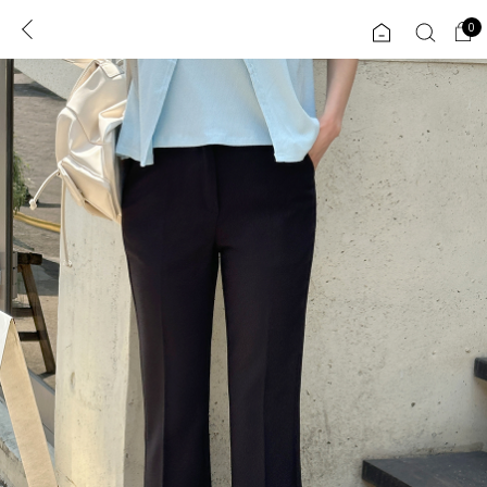
0
0
1초 회원가입
로그인
ENG
TW
콘텐츠
리뷰 & 혜택
플러스핏
회원혜택
입
JP
CATEGORY
COMMUNITY
도착보장⚡
ALL
인플루언서 pick!
익스클루시브
신상 5%
아우터
베스트
티셔츠
MADE
니트