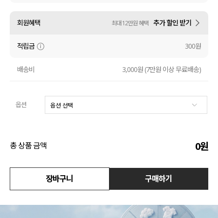
수영복
회원혜택
추가 할인 받기
최대 12만원 혜택
아우터
적립금
300원
스커트
배송비
3,000원 (7만원 이상 무료배송)
언더웨어/파자마
옵션
코디템
FIT ZOOM
0
원
총 상품 금액
장바구니
구매하기