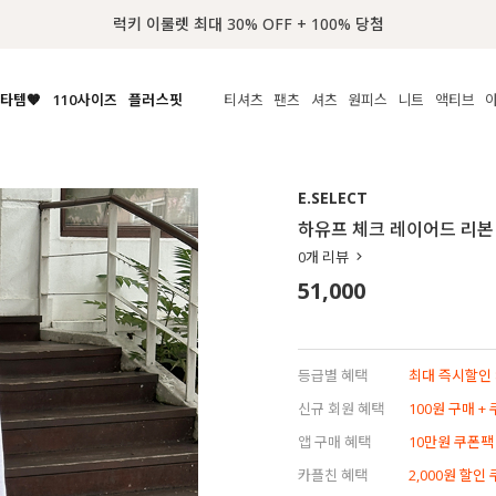
타템🧡
110사이즈
플러스핏
티셔츠
팬츠
셔츠
원피스
니트
수영복
체보기
전체보기
전체보기
전체보기
전체보기
전체보기
전체보기
전체보기
전체보기
전
시/나시
MADE
아우터
티셔츠
쿨팬츠
신상
MADE
MADE
MADE
E.SELECT
라우스/티셔츠
상의
상의
롱티셔츠
일상팬츠
셔츠
신상
썸머 니트
애슬레져
하유프 체크 레이어드 리본
름니트
하의
하의
티블라우스
데님
뷔스티에
미니
가디건·집업
스윔웨어
점
0
개 리뷰
스/팬츠
원피스
원피스
맨투맨/후디
코튼
블라우스
미디/롱
니트웨어
ETC
51,000
원피스
액티브웨어
폴라
슬랙스
뷔스티에/레이어드
오버핏 니트
세트
ETC
민소매/나시
숏츠
하객룩
데일리 니트
크롭
트레이닝
페스티벌/바캉스
등급별 혜택
최대 즉시할인 8
반팔
밴딩팬츠
셀프웨딩
신규 회원 혜택
100원 구매 +
긴팔
길이별
앱 구매 혜택
10만원 쿠폰팩
38INCH~
카플친 혜택
2,000원 할인