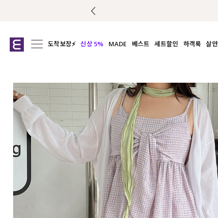
 당첨
도착보장⚡
신상 5%
MADE
베스트
세트할인
하객룩
살안
전체보기
전체보기
전체보기
전
익스클루시브
코디세트
상의
캡나
아우터
1&1
하의
셔츠/블
티셔츠
여름코디추천
원피스
여
니트
슬랙
블라우스
원피스
팬츠
스커트
액티브웨어
언더웨어
ACC