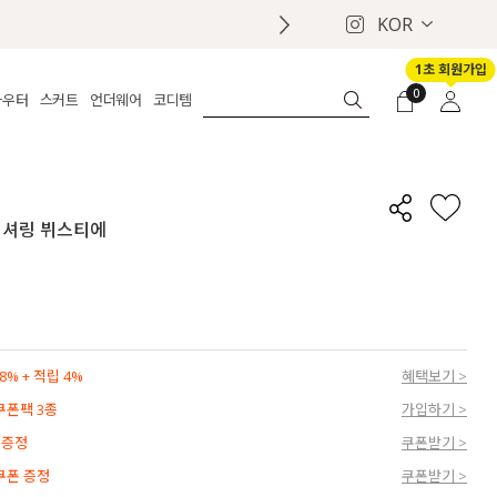
KOR
📢 8월 여름휴무 배송안내
1초 회원가입
0
아우터
스커트
언더웨어
코디템
체보기
전체보기
전체보기
전체보기
로그인
가디건
롱
보정웨어
MADE
회원가입
자켓
데님
브라
신상
마이페이지
 셔링 뷔스티에
퍼/집업
린넨
팬티
벨트
코트
미니/미디
인견
슈즈
패딩
팬츠 스커트
나시/속바지
백
파자마
쥬얼리
ETC
액세서리
% + 적립 4%
혜택보기 >
세트
양말/스타킹
 쿠폰팩 3종
가입하기 >
세트
 증정
쿠폰받기 >
 쿠폰 증정
쿠폰받기 >