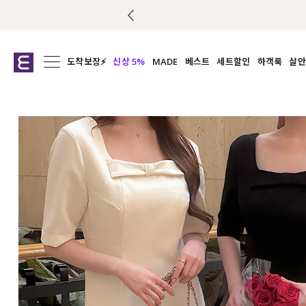
도착보장⚡
신상 5%
MADE
베스트
세트할인
하객룩
살안
전체보기
전체보기
전체보기
전
익스클루시브
코디세트
상의
캡나
아우터
1&1
하의
셔츠/블
티셔츠
여름코디추천
원피스
여
니트
슬랙
블라우스
원피스
팬츠
스커트
액티브웨어
언더웨어
ACC