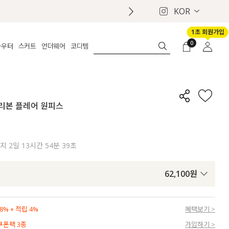
KOR
1초 회원가입
0
아우터
스커트
언더웨어
코디템
체보기
전체보기
전체보기
전체보기
로그인
가디건
롱
보정웨어
MADE
회원가입
자켓
데님
브라
신상
마이페이지
별 리본 플레어 원피스
퍼/집업
린넨
팬티
벨트
코트
미니/미디
인견
슈즈
패딩
팬츠 스커트
나시/속바지
백
까지
2일 13시간 54분 37초
파자마
쥬얼리
ETC
액세서리
62,100
원
세트
양말/스타킹
세트
% + 적립 4%
혜택보기 >
 쿠폰팩 3종
가입하기 >