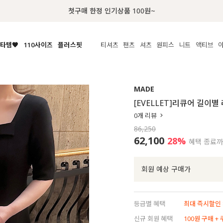
럭키 이룰렛 최대 30% OFF + 100% 당첨
타템🧡
110사이즈
플러스핏
티셔츠
팬츠
셔츠
원피스
니트
액티브
체보기
전체보기
전체보기
전체보기
전체보기
전체보기
전체보기
전체보기
전체보기
전
시/나시
MADE
아우터
티셔츠
쿨팬츠
신상
MADE
MADE
MADE
MADE
라우스/티셔츠
상의
상의
롱티셔츠
일상팬츠
셔츠
신상
썸머 니트
애슬레져
[EVELLET]리큐어 길이
름니트
하의
하의
티블라우스
데님
뷔스티에
미니
가디건·집업
스윔웨어
점
0
개 리뷰
스/팬츠
원피스
원피스
맨투맨/후디
코튼
블라우스
미디/롱
니트웨어
ETC
86,250
원피스
액티브웨어
폴라
슬랙스
뷔스티에/레이어드
오버핏 니트
세트
62,100
28
%
혜택 종료
ETC
민소매/나시
숏츠
하객룩
데일리 니트
크롭
트레이닝
페스티벌/바캉스
회원 예상 구매가
반팔
밴딩팬츠
셀프웨딩
긴팔
길이별
등급별 혜택
최대 즉시할인 8
38INCH~
신규 회원 혜택
100원 구매 +