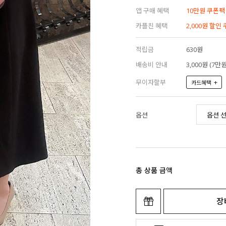
앱 구매 혜택
10만원 쿠폰팩
카플친 혜택
2,000원 할인
적립금
630원
배송비 안내
3,000원 (7
무이자할부
+
카드혜택
옵션
총 상품 금액
장