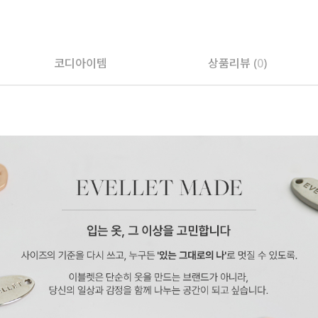
코디아이템
상품리뷰 (
0
)
페이코 ID로 페