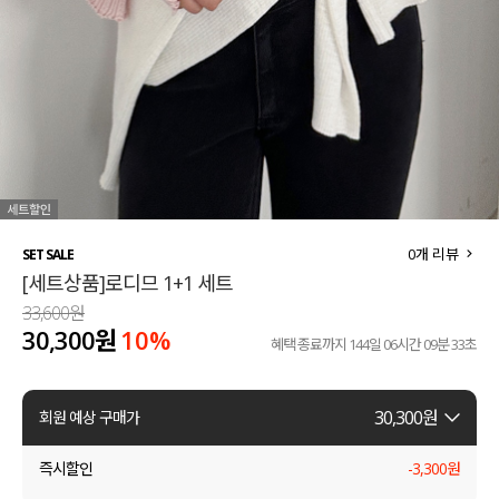
세트할인 ~30%
블라우스
하객룩
원피스
살안타템
팬츠
110사이즈
스커트
플러스핏
액티브웨어
0
개 리뷰
SET SALE
[세트상품]로디므 1+1 세트
티셔츠
언더웨어
33,600원
30,300원
10%
팬츠
ACC
혜택 종료까지
144일 06시간 09분 32초
셔츠
30,300
원
회원 예상 구매가
원피스
즉시할인
-
3,300
원
니트