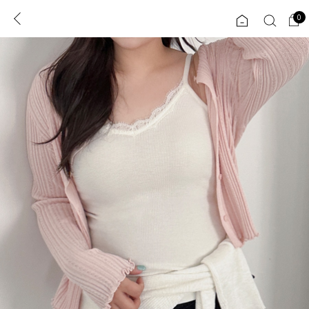
0
0
1초 회원가입
로그인
ENG
TW
콘텐츠
리뷰 & 혜택
플러스핏
회원혜택
입
JP
CATEGORY
COMMUNITY
도착보장⚡
ALL
인플루언서 pick!
익스클루시브
신상 5%
아우터
베스트
티셔츠
MADE
니트