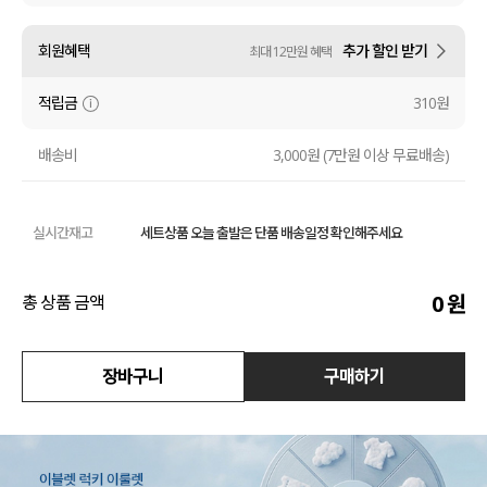
수영복
회원혜택
추가 할인 받기
최대 12만원 혜택
아우터
적립금
310원
스커트
배송비
3,000원 (7만원 이상 무료배송)
언더웨어/파자마
실시간재고
세트상품 오늘 출발은 단품 배송일정 확인해주세요
코디템
FIT ZOOM
0
원
총 상품 금액
장바구니
구매하기